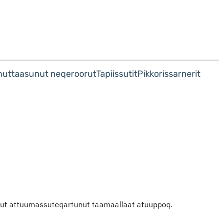
Imarisaanut ingerlaqqigit
nuttaasunut neqeroorut
Tapiissutit
Pikkorissarnerit
amut attuumassuteqartunut taamaallaat atuuppoq.