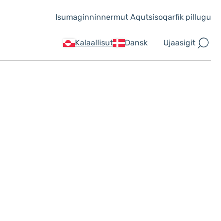
Isumaginninnermut Aqutsisoqarfik pillugu
Ujaasigit
Kalaallisut
Dansk