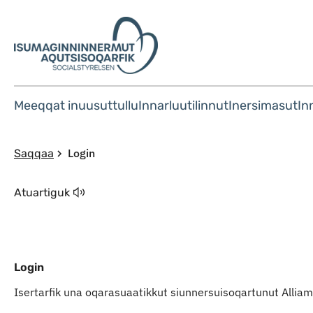
Meeqqat inuusuttullu
Innarluutilinnut
Inersimasut
In
Login
Saqqaa
Atuartiguk
Login
Isertarfik una oqarasuaatikkut siunnersuisoqartunut Alli