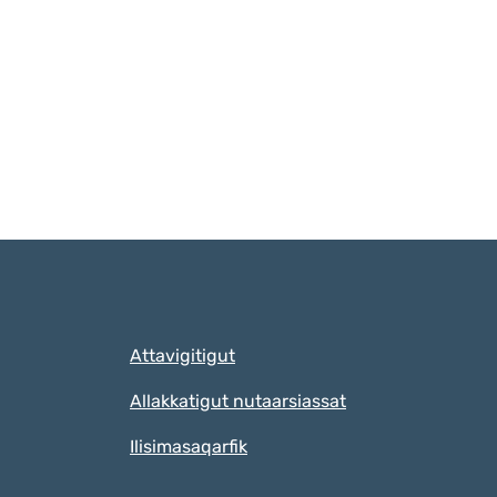
Qulaanut
Attavigitigut
Allakkatigut nutaarsiassat
Ilisimasaqarfik