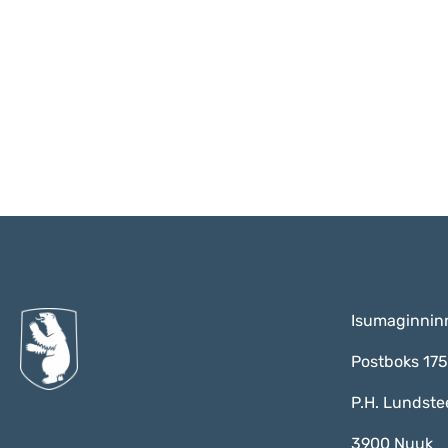
Isumaginnin
Postboks 17
P.H. Lundste
3900 Nuuk