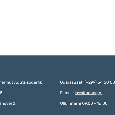
nermut Aqutsisoqarfik
Oqarasuaat: (+299) 34 50 00
55
E-mail:
iass@nanoq.gl
ensvej 2
Ulluinnarni 09.00 - 16.00