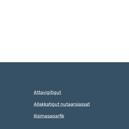
Qulaanut
Attavigitigut
Allakkatigut nutaarsiassat
Ilisimasaqarfik