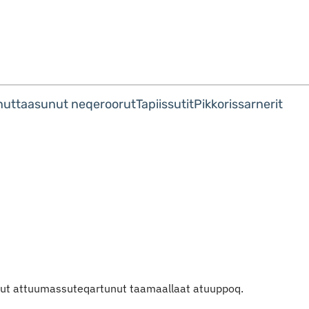
Imarisaanut ingerlaqqigit
nuttaasunut neqeroorut
Tapiissutit
Pikkorissarnerit
amut attuumassuteqartunut taamaallaat atuuppoq.