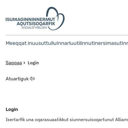
Meeqqat inuusuttullu
Innarluutilinnut
Inersimasut
In
Login
Saqqaa
Atuartiguk
Login
Isertarfik una oqarasuaatikkut siunnersuisoqartunut Alli