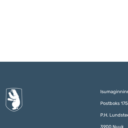
Isumaginnin
Postboks 17
P.H. Lundste
3900 Nuuk