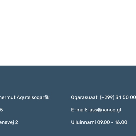
nermut Aqutsisoqarfik
Oqarasuaat: (+299) 34 50 00
55
E-mail:
iass@nanoq.gl
ensvej 2
Ulluinnarni 09.00 - 16.00