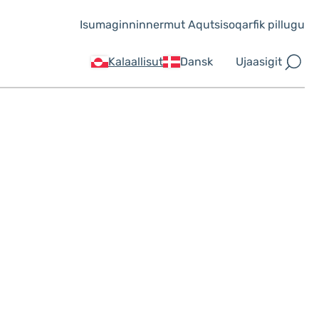
Isumaginninnermut Aqutsisoqarfik pillugu
Ujaasigit
Kalaallisut
Dansk