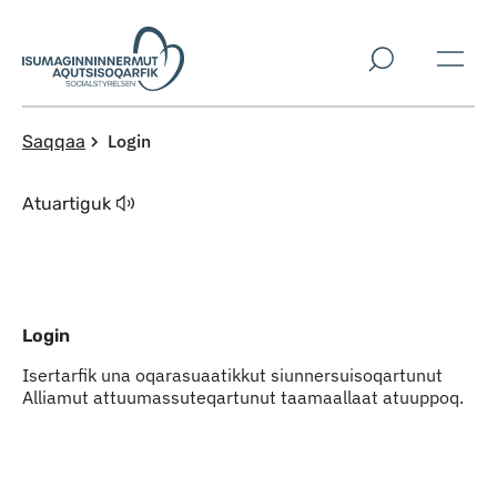
Imarisaanut ingerlaqqigit
Login
Saqqaa
Atuartiguk
Login
Isertarfik una oqarasuaatikkut siunnersuisoqartunut
Alliamut attuumassuteqartunut taamaallaat atuuppoq.