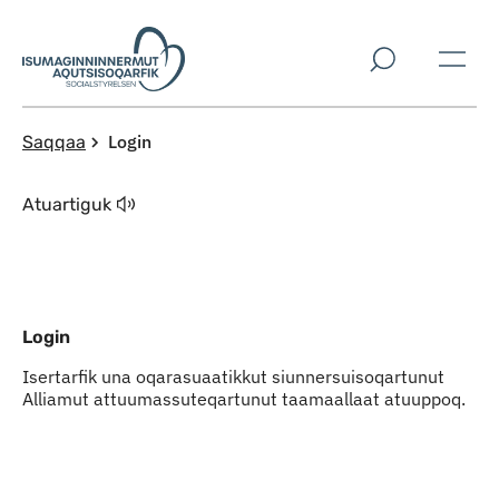
Imarisaanut ingerlaqqigit
Login
Saqqaa
Atuartiguk
Login
Isertarfik una oqarasuaatikkut siunnersuisoqartunut
Alliamut attuumassuteqartunut taamaallaat atuuppoq.