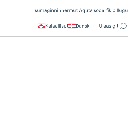
Isumaginninnermut Aqutsisoqarfik pillugu
Ujaasigit
Kalaallisut
Dansk