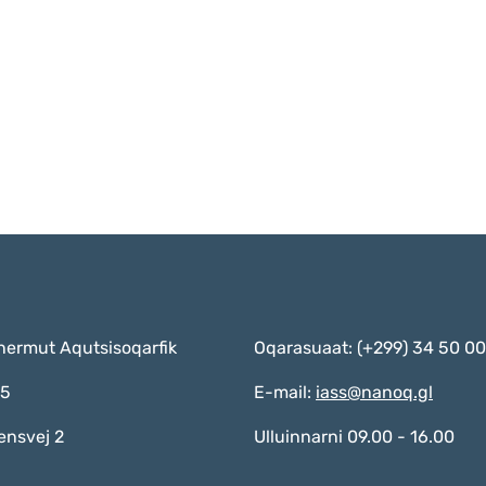
nermut Aqutsisoqarfik
Oqarasuaat: (+299) 34 50 00
55
E-mail:
iass@nanoq.gl
ensvej 2
Ulluinnarni 09.00 - 16.00