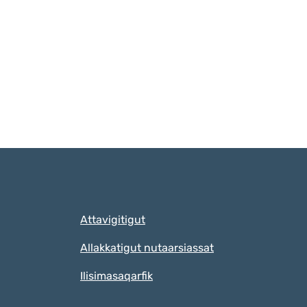
Qulaanut
Attavigitigut
Allakkatigut nutaarsiassat
Ilisimasaqarfik