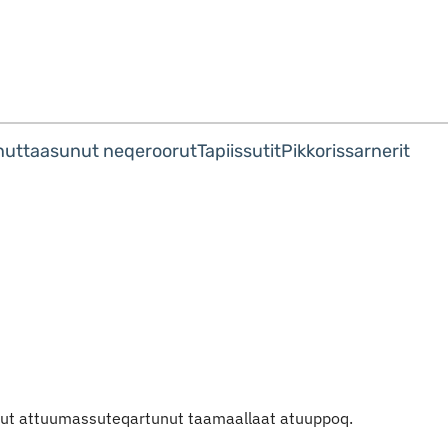
Imarisaanut ingerlaqqigit
nuttaasunut neqeroorut
Tapiissutit
Pikkorissarnerit
amut attuumassuteqartunut taamaallaat atuuppoq.