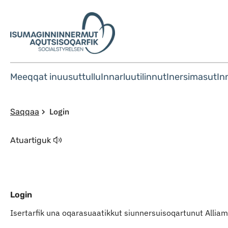
Meeqqat inuusuttullu
Innarluutilinnut
Inersimasut
In
Login
Saqqaa
Atuartiguk
Login
Isertarfik una oqarasuaatikkut siunnersuisoqartunut Alli