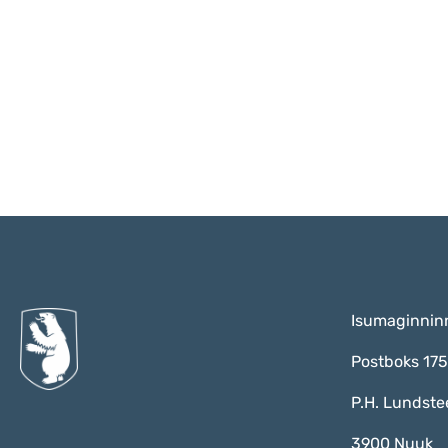
Isumaginnin
Postboks 17
P.H. Lundste
3900 Nuuk