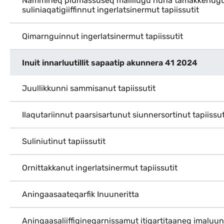
Nammineq piumassuseq malillugu nuna tamakkerlug
suliniaqatigiiffinnut ingerlatsinermut tapiissutit
Qimarnguinnut ingerlatsinermut tapiissutit
Inuit innarluutillit sapaatip akunnera 41 2024
Juullikkunni sammisanut tapiissutit
Ilaqutariinnut paarsisartunut siunnersortinut tapiissut
Suliniutinut tapiissutit
Ornittakkanut ingerlatsinermut tapiissutit
Aningaasaateqarfik Inuuneritta
Aningaasaliiffigineqarnissamut itigartitaaneq imaluun