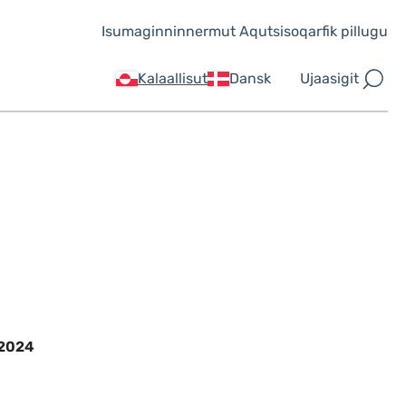
Isumaginninnermut Aqutsisoqarfik pillugu
Ujaasigit
Kalaallisut
Dansk
1 2024