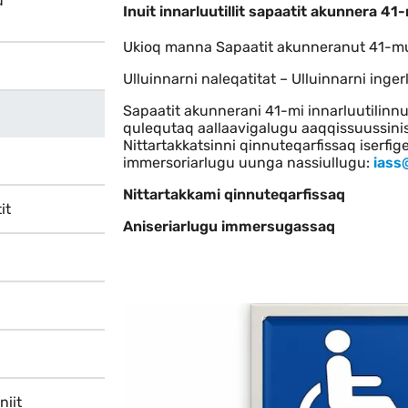
u
Inuit innarluutillit sapaatit
Inuit innarluutillit sapaatit akunnera 4
Ukioq manna Sapaatit akunneranut 41-mu
Ulluinnarni naleqatitat – Ulluinnarni ing
Sapaatit akunnerani 41-mi innarluutilinn
qulequtaq aallaavigalugu aaqqissuussinis
Nittartakkatsinni qinnuteqarfissaq iserfi
immersoriarlugu uunga nassiullugu:
iass
Nittartakkami qinnuteqarfissaq
it
Aniseriarlugu immersugassaq
niit