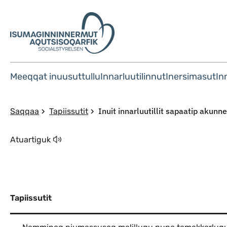
Meeqqat inuusuttullu
Innarluutilinnut
Inersimasut
In
Inuit innarluutillit sapaatip akun
Saqqaa
Tapiissutit
Atuartiguk
Tapiissutit