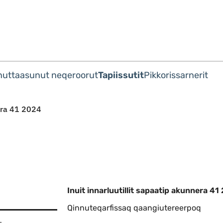
Imarisaanut ingerlaqqigit
nuttaasunut neqeroorut
Tapiissutit
Pikkorissarnerit
nera 41 2024
Inuit innarluutillit sapaatip akunnera 4
Qinnuteqarfissaq qaangiutereerpoq