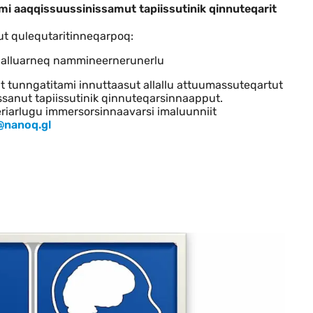
 akunnera 41-mi aaqqissuussinissamut tap
1-mi aaqqissuussinissamut tapiissutinik qinnuteqarit
t qulequtaritinneqarpoq:
erlalluarneq nammineernerunerlu
ut tunngatitami innuttaasut allallu attuumassuteqartut
sanut tapiissutinik qinnuteqarsinnaapput.
geriarlugu immersorsinnaavarsi imaluunniit
@nanoq.gl