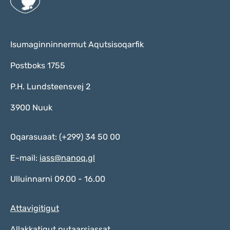
Isumaginninnermut Aqutsisoqarfik
Postboks 1755
P.H. Lundsteensvej 2
3900 Nuuk
Oqarasuaat: (+299) 34 50 00
E-mail:
iass@nanoq.gl
Ulluinnarni 09.00 - 16.00
Attavigitigut
Allakkatigut nutaarsiassat