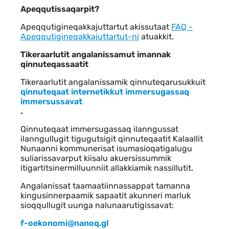
Apeqqutissaqarpit?
Apeqqutigineqakkajuttartut akissutaat
FAQ -
Apeqqutigineqakkajuttartut-ni
atuakkit.
Tikeraarlutit angalanissamut imannak
qinnuteqassaatit
Tikeraarlutit angalanissamik qinnuteqarusukkuit
qinnuteqaat internetikkut immersugassaq
immersussavat
.
Qinnuteqaat immersugassaq ilanngussat
ilanngullugit tigugutsigit qinnuteqaatit Kalaallit
Nunaanni kommunerisat isumasioqatigalugu
suliarissavarput kiisalu akuersissummik
itigartitsinermilluunniit allakkiamik nassillutit.
Angalanissat taamaatiinnassappat tamanna
kingusinnerpaamik sapaatit akunneri marluk
sioqqullugit uunga nalunaarutigissavat:
f-oekonomi@nanoq.gl