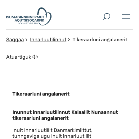
Imarisaanut ingerlaqqigit
Tikeraarluni angalanerit
Saqqaa
Innarluutilinnut
Atuartiguk
Tikeraarluni angalanerit
Indhold
Inunnut innarluutilinnut Kalaallit Nunaannut
tikeraarluni angalanerit
Inuit innarluutillit Danmarkimiittut,
tunngavigalugu Inuit innarluutillit