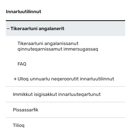
Innarluutilinnut
Tikeraarluni angalanerit
Tikeraarluni angalanissanut
qinnuteqarnissamut immersugassaq
FAQ
Ulloq unnuarlu neqeroorutit innarluutilinnut
Immikkut isigisakkut innarluuteqartunut
Pissassarfik
Tilioq