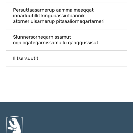
Persuttaasarnerup aamma meeqqat
innarluutillit kinguaassiutaannik
atornerluisarnerup pitsaaliorneqartarneri
Siunnersorneqarnissamut
oqaloqateqarnissamullu qaaqqussisut
Ilitsersuutit
Qulaanu