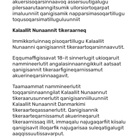
akuersisoqarsinnaavoq assersuutigalugu
pilersaarutaanngitsumik ullorsiortoqarpat
imaluunniit qanigisamik napparsimasoqartillugu
toqusoqarsimatilluguluunniit
Kalaallit Nunaannit tikeraarneq
Immikkorluinnaq pisoqartillugu Kalaallit
Nunaanni qanigisannit tikeraartoqarsinnaavutit.
Eqqumaffigissavat 18-it sinnerlugit ukioqaruit
nammineerlutit angalasinnaanngikkuit aatsaat
qanigisannit tikeraarfigineqarnissamut
akuerineqarsinnaagavit.
Taamaammat nammineerlutit
toqqarsinnaanngilat Kalaallit Nunaannut
tikeraarusunnerlutit qanigisanniilluunniit
Kalaallit Nunaannit Danmarkimi
tikeraarteqassanerlutit. Qanigisannik
tikeraarteqarnissamut akuerineqaruit
tikeraarnissaq illit, immaqalu najugaqarfiit kiisalu
qanigisavit illoqarfik najugarisaa suleqatigalugit
aaqqissuutissavarput.