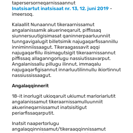
tapersersorneqarnissaannut
Inatsisartut inatsisaat nr. 13, 12. juni 2019
-
imeersoq.
Kalaallit Nunaannut tikeraarnissamut
angalanissamik akuerineqaruit, piffissaq
siunnersuutigisimasat qaninnerpaarluunniit
tunngavigalugit billetsimik najugaqarfissannillu
inniminniissaagut. Tikeraagassavit aqqi
najugaqarfiilu ilisimagutsigit tikeraarnissannut
piffissaq allaganngorlugu nassiutissavarput.
Angalanissallu pillugu ilinnut, immaqalu
najugaqarfigisannut innarluutilinnullu ikiortinnut
nassiussissaagut.
Angalaqqinnerit
18-it inorlugit ukioqaruit ukiumut marloriarlutit
angalanissamut tikeraarnissamulluunniit
akuerineqarnissamut inatsisitigut
periarfissaqarputit.
Inatsit naapertorlugu
angalaqqinnissamut/tikeraaqqinnissamut