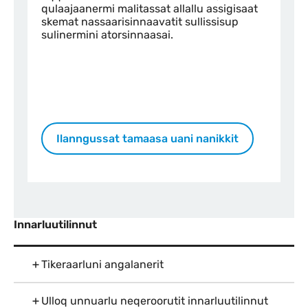
qulaajaanermi malitassat allallu assigisaat
skemat nassaarisinnaavatit sullissisup
sulinermini atorsinnaasai.
Ilanngussat tamaasa uani nanikkit
Innarluutilinnut
Tikeraarluni angalanerit
Ulloq unnuarlu neqeroorutit innarluutilinnut