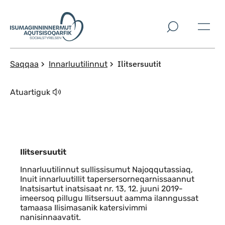
Imarisaanut ingerlaqqigit
Ilitsersuutit
Saqqaa
Innarluutilinnut
Atuartiguk
Ilitsersuutit
Innarluutilinnut sullissisumut Najoqqutassiaq,
Inuit innarluutillit tapersersorneqarnissaannut
Inatsisartut inatsisaat nr. 13, 12. juuni 2019-
imeersoq pillugu Ilitsersuut aamma ilanngussat
tamaasa Ilisimasanik katersivimmi
nanisinnaavatit.