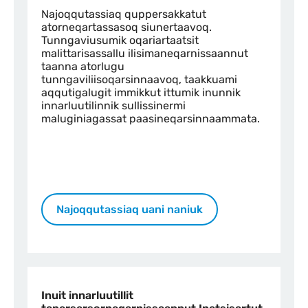
Najoqqutassiaq quppersakkatut
atorneqartassasoq siunertaavoq.
Tunngaviusumik oqariartaatsit
malittarisassallu ilisimaneqarnissaannut
taanna atorlugu
tunngaviliisoqarsinnaavoq, taakkuami
aqqutigalugit immikkut ittumik inunnik
innarluutilinnik sullissinermi
maluginiagassat paasineqarsinnaammata.
Najoqqutassiaq uani naniuk
Inuit innarluutillit