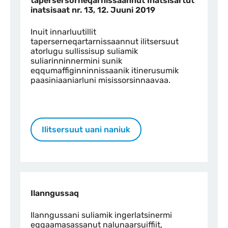
tapersersorneqarnissaannut Inatsisartut
inatsisaat nr. 13, 12. Juuni 2019
Inuit innarluutillit
taperserneqartarnissaannut ilitsersuut
atorlugu sullissisup suliamik
suliarinninnermini sunik
eqqumaffiginninnissaanik itinerusumik
paasiniaaniarluni misissorsinnaavaa.
Ilitsersuut uani naniuk
Ilanngussaq
Ilanngussani suliamik ingerlatsinermi
eqqaamasassanut nalunaarsuiffiit,