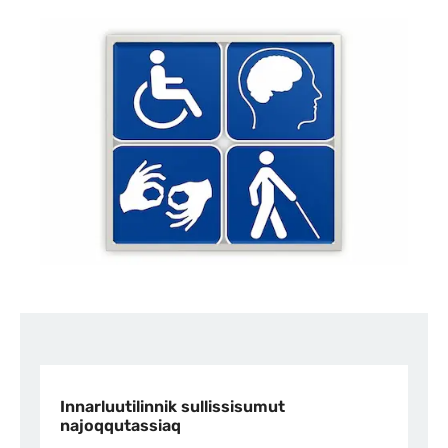
Indhold
Håndbøger
Innarluutilinnik sullissisumut
najoqqutassiaq