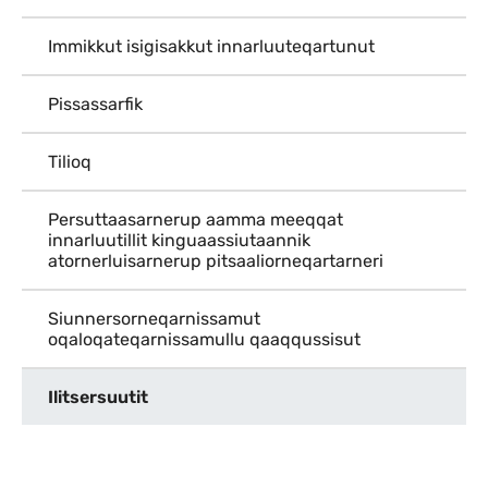
Immikkut isigisakkut innarluuteqartunut
Pissassarfik
Tilioq
Persuttaasarnerup aamma meeqqat
innarluutillit kinguaassiutaannik
atornerluisarnerup pitsaaliorneqartarneri
Siunnersorneqarnissamut
oqaloqateqarnissamullu qaaqqussisut
Ilitsersuutit