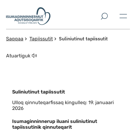
Imarisaanut ingerlaqqigit
Suliniutinut tapiissutit
Saqqaa
Tapiissutit
Atuartiguk
Suliniutinut tapiissutit
Ulloq qinnuteqarfissaq kingulleq: 19. januaari
2026
Indhold
Isumaginninnerup iluani suliniutinut
tapiissutinik qinnuteqarit