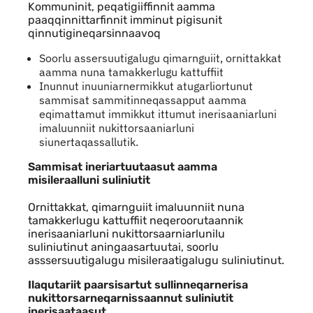
Kommuninit, peqatigiiffinnit aamma
paaqqinnittarfinnit imminut pigisunit
qinnutigineqarsinnaavoq
Soorlu assersuutigalugu qimarnguiit, ornittakkat
aamma nuna tamakkerlugu kattuffiit
Inunnut inuuniarnermikkut atugarliortunut
sammisat sammitinneqassapput aamma
eqimattamut immikkut ittumut inerisaaniarluni
imaluunniit nukittorsaaniarluni
siunertaqassallutik.
Sammisat ineriartuutaasut aamma
misileraalluni suliniutit
Ornittakkat, qimarnguiit imaluunniit nuna
tamakkerlugu kattuffiit neqeroorutaannik
inerisaaniarluni nukittorsaarniarlunilu
suliniutinut aningaasartuutai, soorlu
asssersuutigalugu misileraatigalugu suliniutinut.
Ilaqutariit paarsisartut sullinneqarnerisa
nukittorsarneqarnissaannut suliniutit
inerisaataasut