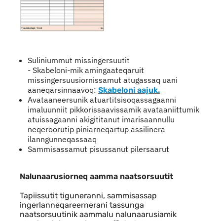
Suliniummut missingersuutit
- Skabeloni-mik amingaateqaruit
missingersuusiornissamut atugassaq uani
aaneqarsinnaavoq:
Skabeloni aajuk.
Avataaneersunik atuartitsisoqassagaanni
imaluunniit pikkorissaavissamik avataaniittumik
atuissagaanni akigititanut imarisaannullu
neqeroorutip piniarneqartup assilinera
ilanngunneqassaaq
Sammisassamut pisussanut pilersaarut
Nalunaarusiorneq aamma naatsorsuutit
Tapiissutit tiguneranni, sammisassap
ingerlanneqareernerani tassunga
naatsorsuutinik aammalu nalunaarusiamik