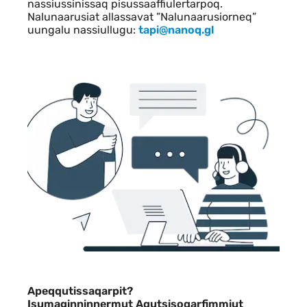
nassiussinissaq pisussaaffiulertarpoq.
Nalunaarusiat allassavat ”Nalunaarusiorneq”
uungalu nassiullugu:
tapi@nanoq.gl
Apeqqutissaqarpit?
Isumaginninnermut Aqutsisoqarfimmiut