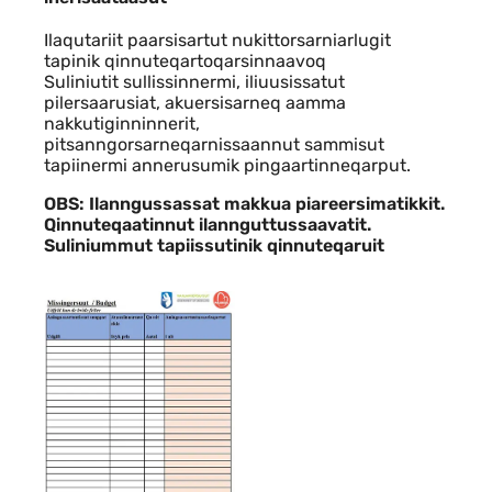
Ilaqutariit paarsisartut nukittorsarniarlugit
tapinik qinnuteqartoqarsinnaavoq
Suliniutit sullissinnermi, iliuusissatut
pilersaarusiat, akuersisarneq aamma
nakkutiginninnerit,
pitsanngorsarneqarnissaannut sammisut
tapiinermi annerusumik pingaartinneqarput.
OBS: Ilanngussassat makkua piareersimatikkit.
Qinnuteqaatinnut ilannguttussaavatit.
Suliniummut tapiissutinik qinnuteqaruit