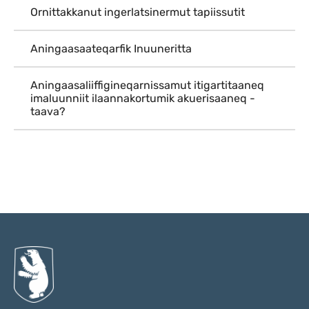
Ornittakkanut ingerlatsinermut tapiissutit
Aningaasaateqarfik Inuuneritta
Aningaasaliiffigineqarnissamut itigartitaaneq
imaluunniit ilaannakortumik akuerisaaneq -
taava?
Qulaanu