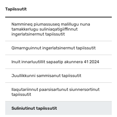
Tapiissutit
Nammineq piumassuseq malillugu nuna
tamakkerlugu suliniaqatigiiffinnut
ingerlatsinermut tapiissutit
Qimarnguinnut ingerlatsinermut tapiissutit
Inuit innarluutillit sapaatip akunnera 41 2024
Juullikkunni sammisanut tapiissutit
Ilaqutariinnut paarsisartunut siunnersortinut
tapiissutit
Suliniutinut tapiissutit