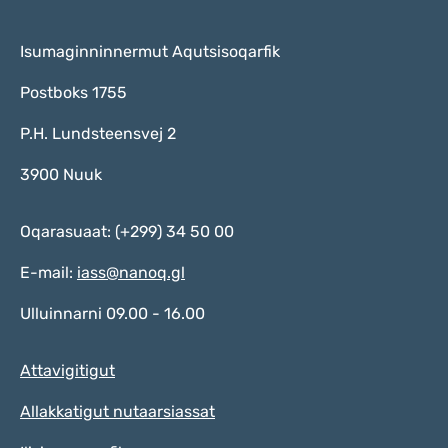
Isumaginninnermut Aqutsisoqarfik
Postboks 1755
P.H. Lundsteensvej 2
3900 Nuuk
Oqarasuaat: (+299) 34 50 00
E-mail:
iass@nanoq.gl
Ulluinnarni 09.00 - 16.00
Attavigitigut
Allakkatigut nutaarsiassat