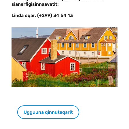
sianerfigisinnaavatit:
Linda oqar. (+299) 34 54 13
Ugguuna qinnuteqarit