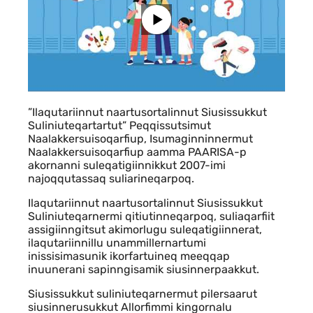
Indhold
”Ilaqutariinnut naartusortalinnut Siusissukkut
Suliniuteqartartut” Peqqissutsimut
Naalakkersuisoqarfiup, Isumaginninnermut
Naalakkersuisoqarfiup aamma PAARISA-p
akornanni suleqatigiinnikkut 2007-imi
najoqqutassaq suliarineqarpoq.
Ilaqutariinnut naartusortalinnut Siusissukkut
Suliniuteqarnermi qitiutinneqarpoq, suliaqarfiit
assigiinngitsut akimorlugu suleqatigiinnerat,
ilaqutariinnillu unammillernartumi
inissisimasunik ikorfartuineq meeqqap
inuunerani sapinngisamik siusinnerpaakkut.
Siusissukkut suliniuteqarnermut pilersaarut
siusinnerusukkut Allorfimmi kingornalu