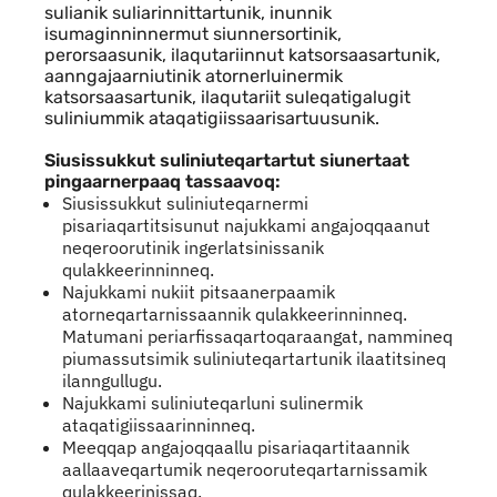
sulianik suliarinnittartunik, inunnik
isumaginninnermut siunnersortinik,
perorsaasunik, ilaqutariinnut katsorsaasartunik,
aanngajaarniutinik atornerluinermik
katsorsaasartunik, ilaqutariit suleqatigalugit
suliniummik ataqatigiissaarisartuusunik.
Siusissukkut suliniuteqartartut siunertaat
pingaarnerpaaq tassaavoq:
Siusissukkut suliniuteqarnermi
pisariaqartitsisunut najukkami angajoqqaanut
neqeroorutinik ingerlatsinissanik
qulakkeerinninneq.
Najukkami nukiit pitsaanerpaamik
atorneqartarnissaannik qulakkeerinninneq.
Matumani periarfissaqartoqaraangat, nammineq
piumassutsimik suliniuteqartartunik ilaatitsineq
ilanngullugu.
Najukkami suliniuteqarluni sulinermik
ataqatigiissaarinninneq.
Meeqqap angajoqqaallu pisariaqartitaannik
aallaaveqartumik neqerooruteqartarnissamik
qulakkeerinissaq.