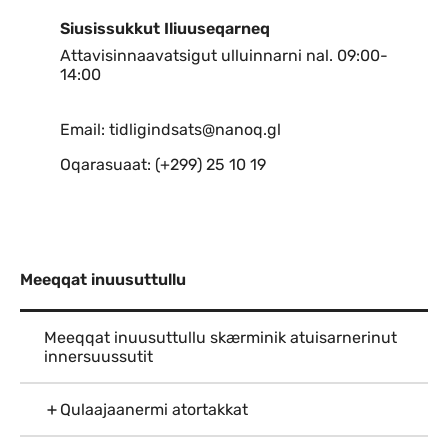
Siusissukkut Iliuuseqarneq
Attavisinnaavatsigut ulluinnarni nal. 09:00-
14:00
Email: tidligindsats@nanoq.gl
Oqarasuaat: (+299) 25 10 19
Meeqqat inuusuttullu
Meeqqat inuusuttullu skærminik atuisarnerinut
innersuussutit
Qulaajaanermi atortakkat