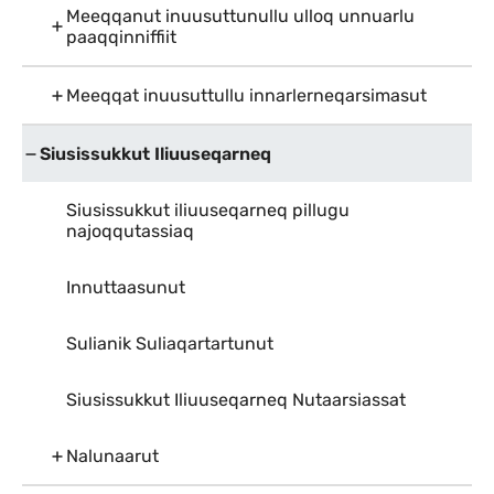
Meeqqanut inuusuttunullu ulloq unnuarlu
paaqqinniffiit
Meeqqat inuusuttullu innarlerneqarsimasut
Siusissukkut Iliuuseqarneq
Siusissukkut iliuuseqarneq pillugu
najoqqutassiaq
Innuttaasunut
Sulianik Suliaqartartunut
Siusissukkut Iliuuseqarneq Nutaarsiassat
Nalunaarut