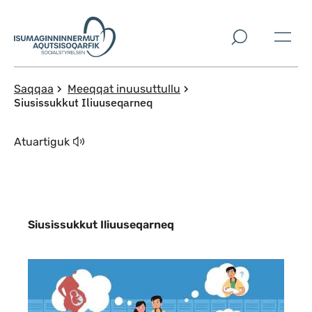
Imarisaanut ingerlaqqigit
Saqqaa
Meeqqat inuusuttullu
Siusissukkut Iliuuseqarneq
Atuartiguk
Siusissukkut Iliuuseqarneq
Indhold