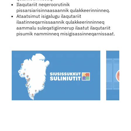
Ilaqutariit neqeroorutinik
pissarsiarisinnaasaannik qulakkeerinninneq.
Ataatsimut isigalugu ilaqutariit
ilaatinneqarnissaannik qulakkeerinninneq
aammalu suleqatigiinnerup ilaatut ilaqutariit
pisumik namminneq misigisassinneqarnissaat.