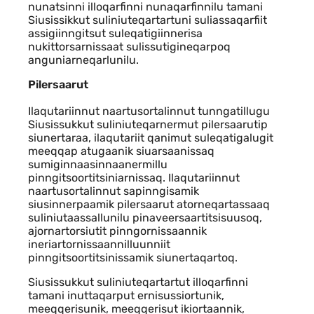
nunatsinni illoqarfinni nunaqarfinnilu tamani
Siusissikkut suliniuteqartartuni suliassaqarfiit
assigiinngitsut suleqatigiinnerisa
nukittorsarnissaat sulissutigineqarpoq
anguniarneqarlunilu.
Pilersaarut
Ilaqutariinnut naartusortalinnut tunngatillugu
Siusissukkut suliniuteqarnermut pilersaarutip
siunertaraa, ilaqutariit qanimut suleqatigalugit
meeqqap atugaanik siuarsaanissaq
sumiginnaasinnaanermillu
pinngitsoortitsiniarnissaq. Ilaqutariinnut
naartusortalinnut sapinngisamik
siusinnerpaamik pilersaarut atorneqartassaaq
suliniutaassallunilu pinaveersaartitsisuusoq,
ajornartorsiutit pinngornissaannik
ineriartornissaannilluunniit
pinngitsoortitsinissamik siunertaqartoq.
Siusissukkut suliniuteqartartut illoqarfinni
tamani inuttaqarput ernisussiortunik,
meeqqerisunik, meeqqerisut ikiortaannik,