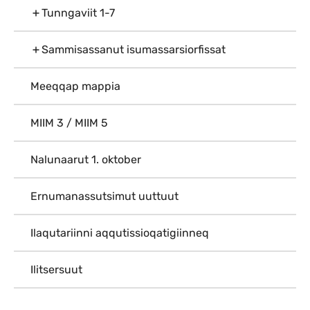
Tunngaviit 1-7
Sammisassanut isumassarsiorfissat
Meeqqap mappia
MIIM 3 / MIIM 5
Nalunaarut 1. oktober
Ernumanassutsimut uuttuut
Ilaqutariinni aqqutissioqatigiinneq
Ilitsersuut