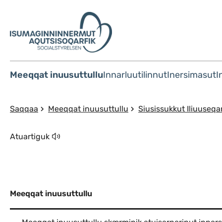
Meeqqat inuusuttullu
Innarluutilinnut
Inersimasut
I
Saqqaa
Meeqqat inuusuttullu
Siusissukkut Iliuuseq
Atuartiguk
Meeqqat inuusuttullu