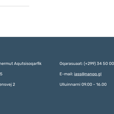
nermut Aqutsisoqarfik
Oqarasuaat: (+299) 34 50 00
55
E-mail:
iass@nanoq.gl
ensvej 2
Ulluinnarni 09.00 - 16.00