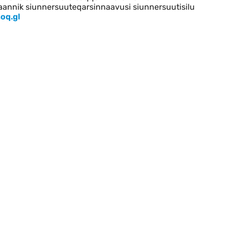
saannik siunnersuuteqarsinnaavusi siunnersuutisilu
oq.gl