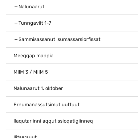
Nalunaarut
Tunngaviit 1-7
Sammisassanut isumassarsiorfissat
Meeqqap mappia
MIIM 3 / MIIM 5
Nalunaarut 1. oktober
Ernumanassutsimut uuttuut
Ilaqutariinni aqqutissioqatigiinneq
Ilitsersuut