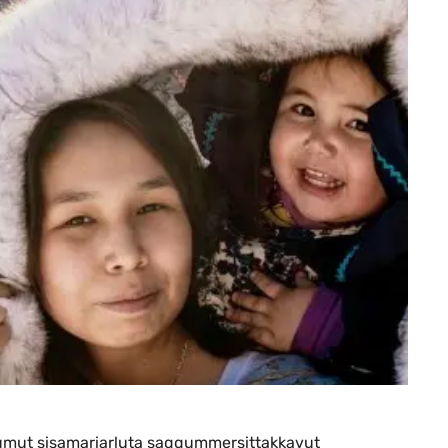
umut sisamariarluta saqqummersittakkavut