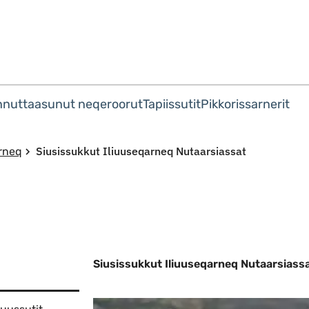
Imarisaanut ingerlaqqigit
nnuttaasunut neqeroorut
Tapiissutit
Pikkorissarnerit
Siusissukkut Iliuuseqarneq Nutaarsiassat
arneq
Siusissukkut Iliuuseqarneq Nutaarsiass