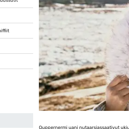
Indhold
uussutit
ffiit
Quppernermi uani nutaarsiassaativut uki