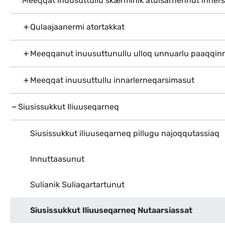
Meeqqat inuusuttullu skærminik atuisarnerinut inners
Qulaajaanermi atortakkat
Meeqqanut inuusuttunullu ulloq unnuarlu paaqqinni
Meeqqat inuusuttullu innarlerneqarsimasut
Siusissukkut Iliuuseqarneq
Siusissukkut iliuuseqarneq pillugu najoqqutassiaq
Innuttaasunut
Sulianik Suliaqartartunut
Siusissukkut Iliuuseqarneq Nutaarsiassat