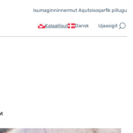
Isumaginninnermut Aqutsisoqarfik pillugu
Ujaasigit
Kalaallisut
Dansk
at