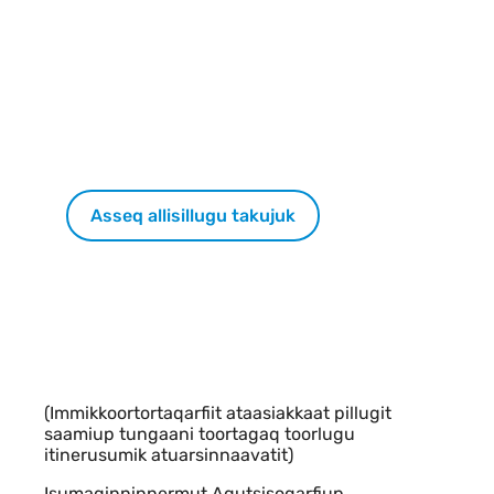
Asseq allisillugu takujuk
Indhold
(Immikkoortortaqarfiit ataasiakkaat pillugit
saamiup tungaani toortagaq toorlugu
itinerusumik atuarsinnaavatit)
Isumaginninnermut Aqutsisoqarfiup