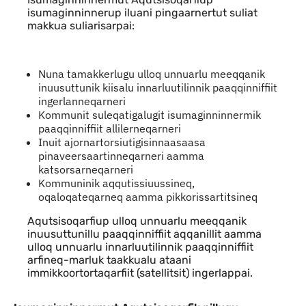
isumaginninnerup iluani pingaarnertut suliat
makkua suliarisarpai:
Nuna tamakkerlugu ulloq unnuarlu meeqqanik
inuusuttunik kiisalu innarluutilinnik paaqqinniffiit
ingerlanneqarneri
Kommunit suleqatigalugit isumaginninnermik
paaqqinniffiit allilerneqarneri
Inuit ajornartorsiutigisinnaasaasa
pinaveersaartinneqarneri aamma
katsorsarneqarneri
Kommuninik aqqutissiuussineq,
oqaloqateqarneq aamma pikkorissartitsineq
Aqutsisoqarfiup ulloq unnuarlu meeqqanik
inuusuttunillu paaqqinniffiit aqqanillit aamma
ulloq unnuarlu innarluutilinnik paaqqinniffiit
arfineq-marluk taakkualu ataani
immikkoortortaqarfiit (satellitsit) ingerlappai.