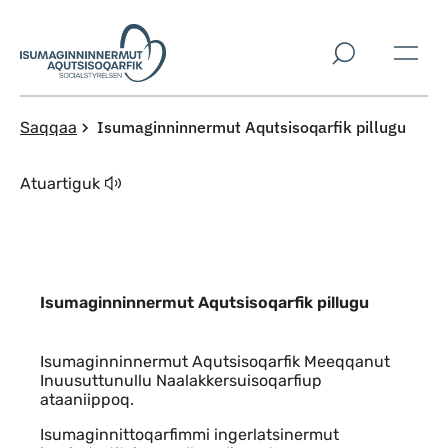
Imarisaanut ingerlaqqigit
Isumaginninnermut Aqutsisoqarfik pillugu
Saqqaa
Atuartiguk
Isumaginninnermut Aqutsisoqarfik pillugu
Indhold
Isumaginninnermut Aqutsisoqarfik Meeqqanut
Inuusuttunullu Naalakkersuisoqarfiup
ataaniippoq.
Isumaginnittoqarfimmi ingerlatsinermut