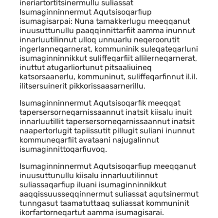
ineriartortitsinermullu suliassat
Isumaginninnermut Aqutsisoqarfiup
isumagisarpai: Nuna tamakkerlugu meeqqanut
inuusuttunullu paaqqinnittarfiit aamma inunnut
innarluutilinnut ulloq unnuarlu neqeroorutit
ingerlanneqarnerat, kommuninik suleqateqarluni
isumaginninnikkut suliffeqarfiit allilerneqarnerat,
inuttut atugarliortunut pitsaaliuineq
katsorsaanerlu, kommuninut, suliffeqarfinnut il.il.
ilitsersuinerit pikkorissaasarnerillu.
Isumaginninnermut Aqutsisoqarfik meeqqat
tapersersorneqarnissaannut inatsit kiisalu inuit
innarluutillit tapersersorneqarnissaannut inatsit
naapertorlugit tapiissutit pillugit suliani inunnut
kommuneqarfiit avataani najugalinnut
isumaginnittoqarfiuvoq.
Isumaginninnermut Aqutsisoqarfiup meeqqanut
inuusuttunullu kiisalu innarluutilinnut
suliassaqarfiup iluani isumaginninnikkut
aaqqissuusseqqinnermut suliassat aqutsinermut
tunngasut taamatuttaaq suliassat kommuninit
ikorfartorneqartut aamma isumagisarai.