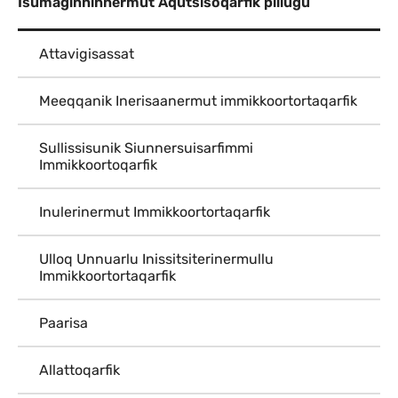
Isumaginninnermut Aqutsisoqarfik pillugu
Attavigisassat
Meeqqanik Inerisaanermut immikkoortortaqarfik
Sullissisunik Siunnersuisarfimmi
Immikkoortoqarfik
Inulerinermut Immikkoortortaqarfik
Ulloq Unnuarlu Inissitsiterinermullu
Immikkoortortaqarfik
Paarisa
Allattoqarfik