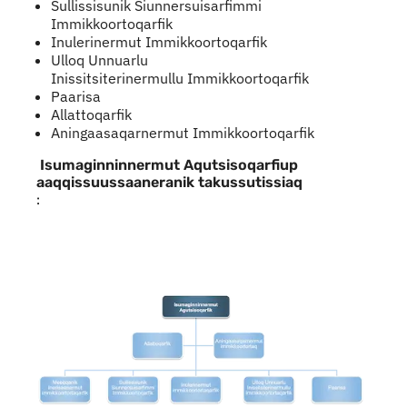
Sullissisunik Siunnersuisarfimmi
Immikkoortoqarfik
Inulerinermut Immikkoortoqarfik
Ulloq Unnuarlu
Inissitsiterinermullu Immikkoortoqarfik
Paarisa
Allattoqarfik
Aningaasaqarnermut Immikkoortoqarfik
Isumaginninnermut Aqutsisoqarfiup
aaqqissuussaaneranik takussutissiaq
: