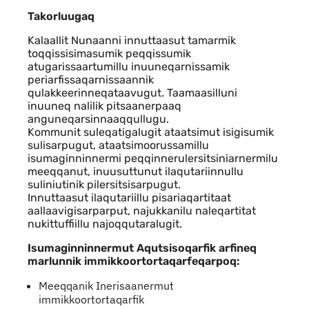
Takorluugaq
Kalaallit Nunaanni innuttaasut tamarmik
toqqissisimasumik peqqissumik
atugarissaartumillu inuuneqarnissamik
periarfissaqarnissaannik
qulakkeerinneqataavugut. Taamaasilluni
inuuneq nalilik pitsaanerpaaq
anguneqarsinnaaqqullugu.
Kommunit suleqatigalugit ataatsimut isigisumik
sulisarpugut, ataatsimoorussamillu
isumaginninnermi peqqinnerulersitsiniarnermilu
meeqqanut, inuusuttunut ilaqutariinnullu
suliniutinik pilersitsisarpugut.
Innuttaasut ilaqutariillu pisariaqartitaat
aallaavigisarparput, najukkanilu naleqartitat
nukittuffiillu najoqqutaralugit.
Isumaginninnermut Aqutsisoqarfik arfineq
marlunnik immikkoortortaqarfeqarpoq:
Meeqqanik Inerisaanermut
immikkoortortaqarfik