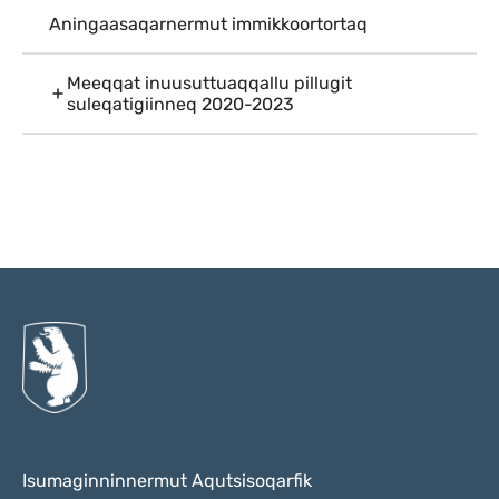
Aningaasaqarnermut immikkoortortaq
Meeqqat inuusuttuaqqallu pillugit
suleqatigiinneq 2020-2023
Qulaanu
Isumaginninnermut Aqutsisoqarfik