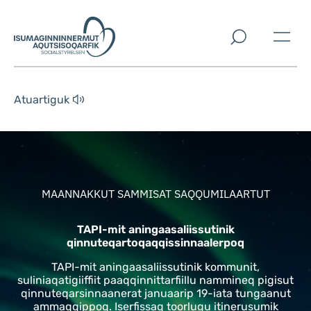
Imarisaanut ingerlaqqigit
Atuartiguk
MAANNAKKUT SAMMISAT SAQQUMILAARTUT
TAPI-mit aningaasaliissutinik
qinnuteqartoqaqqissinnaalerpoq
TAPI-mit aningaasaliissutinik kommunit,
suliniaqatigiiffiit paaqqinnittarfiillu nammineq pigisut
qinnuteqarsinnaanerat januaarip 19-iata tungaanut
ammaqqippoq. Iserfissaq toorlugu itinerusumik