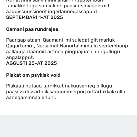
tamakkerlugu sumiiffinni paasititsiniaanermit
aaqqissuussinerit ingerlanneqassapput.
SEPTEMBARI 1-AT 2025
Qamani paa rundrejse
Paarisap ataani Qaamani-mi suleqatigiit marluk
Qaqortumut, Narsamut Nanortalimmullu septembarip
aallaqqaataanniit arfineq pinguajuat ilanngullugu
angalapput.
AGGUSTI 25-AT 2025
Plakat om psykisk vold
Plakaati nutaaq tarnikkut nakuuserneq pillugu
paasissutissartalik saqqummerpoq nittartakkakkullu
aaneqarsinnaalerluni.
Link logo slider