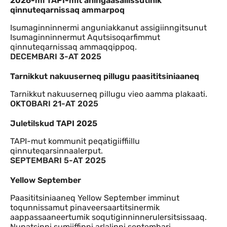
2026-mi TAPI-mit aningaasaliissutinik
qinnuteqarnissaq ammarpoq
Isumaginninnermi anguniakkanut assigiinngitsunut
Isumaginninnermut Aqutsisoqarfimmut
qinnuteqarnissaq ammaqqippoq.
DECEMBARI 3-AT 2025
Tarnikkut nakuuserneq pillugu paasititsiniaaneq
Tarnikkut nakuuserneq pillugu vieo aamma plakaati.
OKTOBARI 21-AT 2025
Juletilskud TAPI 2025
TAPI-mut kommunit peqatigiiffiillu
qinnuteqarsinnaalerput.
SEPTEMBARI 5-AT 2025
Yellow September
Paasititsiniaaneq Yellow September imminut
toqunnissamut pinaveersaartitsinermik
aappassaaneertumik soqutiginninnerulersitsissaaq.
Nunatsinni sumiiffinni arlalinni septembari