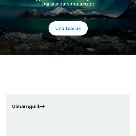
paasisaqarsinnaavutit:
Una tooruk
Indhold
Qimarnguiit