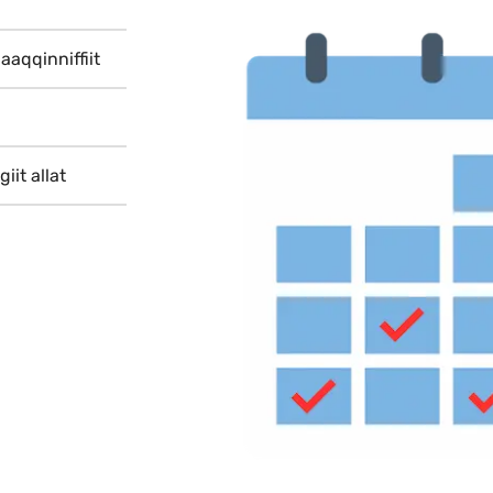
Indhold
aaqqinniffiit
iit allat