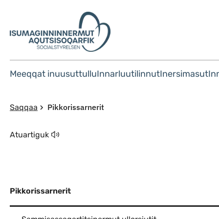
Meeqqat inuusuttullu
Innarluutilinnut
Inersimasut
In
Pikkorissarnerit
Saqqaa
Atuartiguk
Pikkorissarnerit