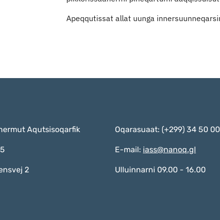
Apeqqutissat allat uunga innersuunneqars
nermut Aqutsisoqarfik
Oqarasuaat: (+299) 34 50 00
55
E-mail:
iass@nanoq.gl
ensvej 2
Ulluinnarni 09.00 - 16.00