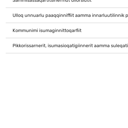
Sammisassaqartitsinermut ullorsiutit
Ulloq unnuarlu paaqqinniffiit aamma innarluutilinnik p
Kommunimi isumaginnittoqarfiit
Pikkorissarnerit, isumasioqatigiinnerit aamma suleqatig