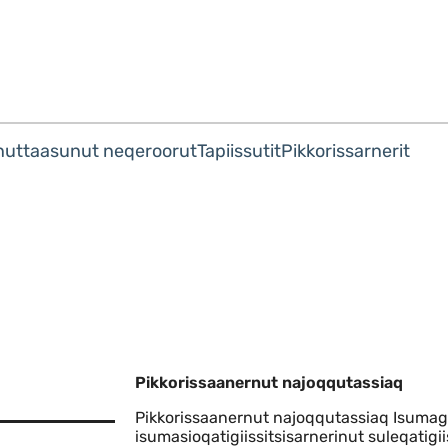
Imarisaanut ingerlaqqigit
nuttaasunut neqeroorut
Tapiissutit
Pikkorissarnerit
Pikkorissaanernut najoqqutassiaq
Pikkorissaanernut najoqqutassiaq Isumag
isumasioqatigiissitsisarnerinut suleqatigii