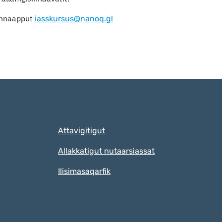
innaapput
iasskursus@nanoq.gl
Qulaanut
Attavigitigut
Allakkatigut nutaarsiassat
Ilisimasaqarfik