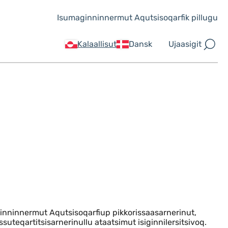
Isumaginninnermut Aqutsisoqarfik pillugu
Ujaasigit
Kalaallisut
Dansk
inninnermut Aqutsisoqarfiup pikkorissaasarnerinut,
ssuteqartitsisarnerinullu ataatsimut isiginnilersitsivoq.