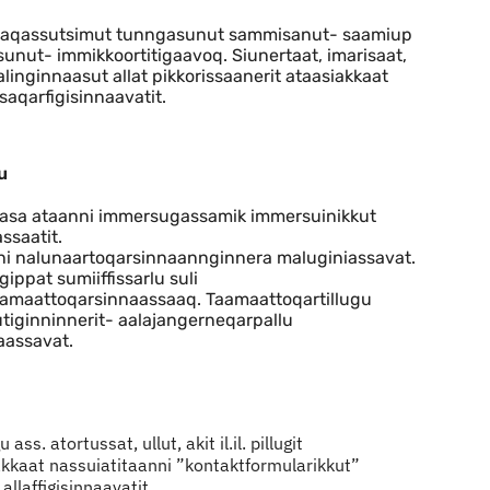
iagaqassutsimut tunngasunut sammisanut- saamiup
nut- immikkoortitigaavoq. Siunertaat, imarisaat,
nalinginnaasut allat pikkorissaanerit ataasiakkaat
aqarfigisinnaavatit.
u
itaasa ataanni immersugassamik immersuinikkut
ssaatit.
uni nalunaartoqarsinnaannginnera maluginiassavat.
ippat sumiiffissarlu suli
aamaattoqarsinnaassaaq. Taamaattoqartillugu
tiginninnerit- aalajangerneqarpallu
naassavat.
s. atortussat, ullut, akit il.il. pillugit
akkaat nassuiatitaanni ”kontaktformularikkut”
llaffigisinnaavatit.