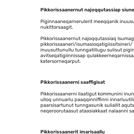
Indhold
Pikkorissaanernut najoqqutassiap siun
Piginnaaneqarnerulerit meeqqanik inuusutt
nukittorsaagit.
Pikkorissaanernut najoqqutassiaq Isuma
pikkorissaaneri/isumasioqatigiissitsineri/
inuusuttunullu tunngatillugu sulisut pigi
avitseqatigiinnissap qulakkeerneqarnissaa
katersorneqarput.
Pikkorissaanerni saaffigisat
Pikkorissaanerni ilaatigut kommunini inunn
ulloq unnuarlu paaqqinniffinni innarluutilin
paarsisartunut tunngasunik suliallit aquts
neqeroorutaasut ataasiakkaat nalaanni saa
Pikkorissaanerit imarisaallu