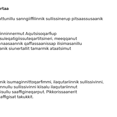
ertaa
unillu sanngiiffilinnik sullissinerup pitsaassusaanik
ginninnermut Aqutsisoqarfiup
 suleqatigiissuteqartitsineri, meeqqanut
nnaasaannik qaffassaanissap ilisimasanillu
nik siunertallit tamarmik ataatsimut
ik isumaginnittoqarfimmi, ilaqutariinnik sullissivinni,
nullu sullissivinni kiisalu ilaqutariinnut
isullu saaffigineqarput. Pikkorissaanerit
ffigisat takukkit.