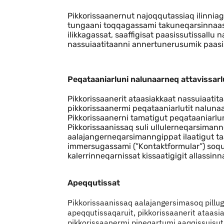
Pikkorissaanernut najoqqutassiaq ilinn
tungaani toqqagassami takuneqarsinnaasu
ilikkagassat, saaffigisat paasissutissallu 
nassuiaatitaanni annertunerusumik paasis
Peqataaniarluni nalunaarneq attavissarl
Pikkorissaanerit ataasiakkaat nassuiaat
pikkorissaanermi peqataaniarlutit nalunaa
Pikkorissaanerni tamatigut peqataaniarl
Pikkorissaanissaq suli ullulerneqarsimanng
aalajangerneqarsimanngippat ilaatigut t
immersugassami (”Kontaktformular”) soqu
kalerrinneqarnissat kissaatigigit allassin
Apeqqutissat
Pikkorissaanissaq aalajangersimasoq pillugu as
apeqqutissaqaruit, pikkorissaanerit ataasi
pikkorissaanermi pineqartumi aaqqissuisut a