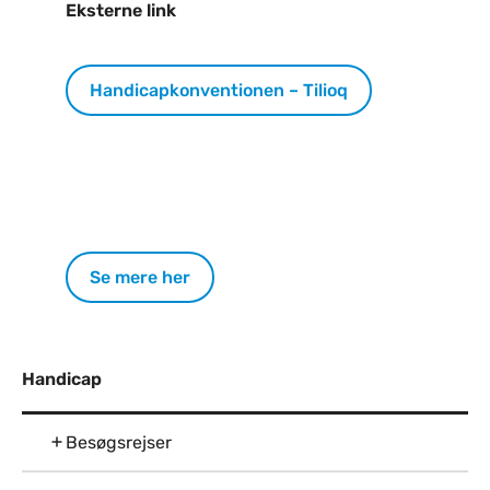
Eksterne link
Handicapkonventionen – Tilioq
Se mere her
Handicap
Besøgsrejser