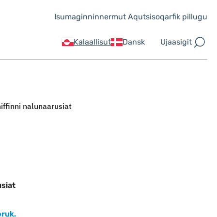
Isumaginninnermut Aqutsisoqarfik pillugu
Ujaasigit
Kalaallisut
Dansk
iffinni nalunaarusiat
usiat
oruk.