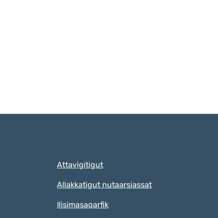
Qulaanut
Attavigitigut
Allakkatigut nutaarsiassat
Ilisimasaqarfik