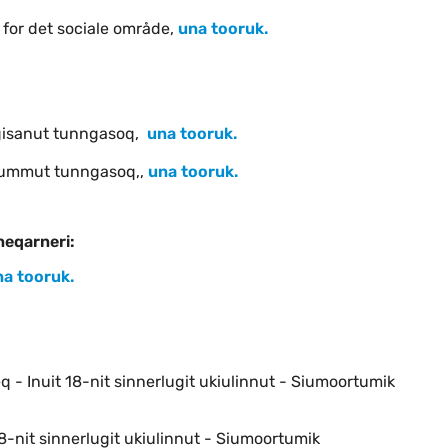
for det sociale område,
una tooruk.
gisanut tunngasoq,
una tooruk.
inummut tunngasoq,,
una tooruk.
neqarneri:
na tooruk.
- Inuit 18-nit sinnerlugit ukiulinnut - Siumoortumik
8-nit sinnerlugit ukiulinnut - Siumoortumik