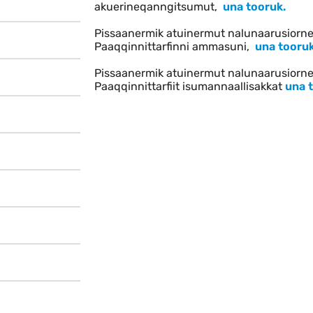
akuerineqanngitsumut,
una tooruk.
Pissaanermik atuinermut nalunaarusiorneq
Paaqqinnittarfinni ammasuni,
una tooruk
Pissaanermik atuinermut nalunaarusiorneq
Paaqqinnittarfiit isumannaallisakkat
una 