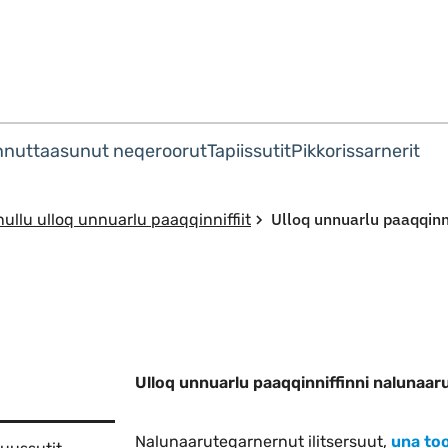
Imarisaanut ingerlaqqigit
nnuttaasunut neqeroorut
Tapiissutit
Pikkorissarnerit
Ulloq unnuarlu paaqqinn
llu ulloq unnuarlu paaqqinniffiit
Ulloq unnuarlu paaqqinniffinni nalunaar
Nalunaaruteqarnernut ilitsersuut,
una to