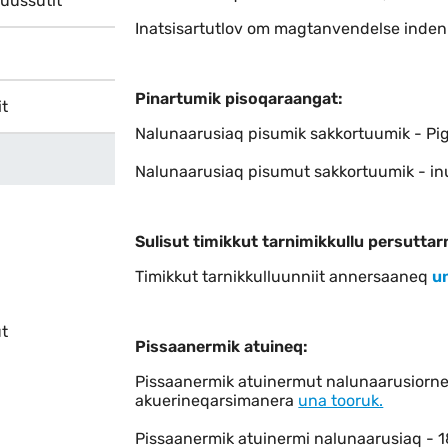
indhold
uussutit
Inatsisartutlov om magtanvendelse inden 
Pinartumik pisoqaraangat:
it
Nalunaarusiaq pisumik sakkortuumik - Pi
Nalunaarusiaq pisumut sakkortuumik - 
Sulisut timikkut tarnimikkullu persuttar
Timikkut tarnikkulluunniit annersaaneq
u
ut
Pissaanermik atuineq:
Pissaanermik atuinermut nalunaarusiorneq 
akuerineqarsimanera
una tooruk.
Pissaanermik atuinermi nalunaarusiaq - 1