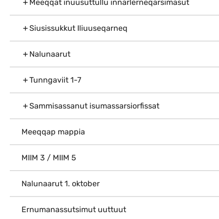
Meeqqat inuusuttullu innarlerneqarsimasut
Siusissukkut Iliuuseqarneq
Nalunaarut
Tunngaviit 1-7
Sammisassanut isumassarsiorfissat
Meeqqap mappia
MIIM 3 / MIIM 5
Nalunaarut 1. oktober
Ernumanassutsimut uuttuut