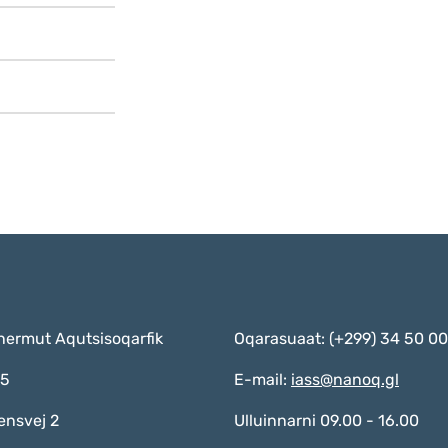
nermut Aqutsisoqarfik
Oqarasuaat: (+299) 34 50 00
55
E-mail:
iass@nanoq.gl
ensvej 2
Ulluinnarni 09.00 - 16.00