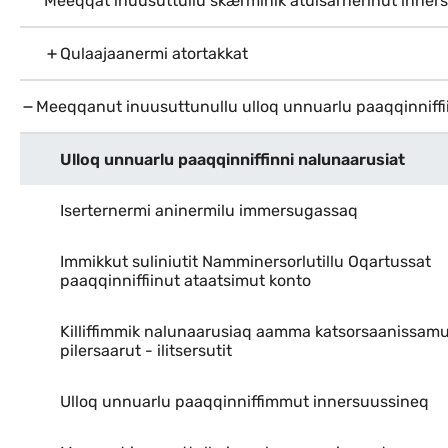
Meeqqat inuusuttullu skærminik atuisarnerinut inners
Qulaajaanermi atortakkat
Meeqqanut inuusuttunullu ulloq unnuarlu paaqqinniffi
Ulloq unnuarlu paaqqinniffinni nalunaarusiat
Iserternermi aninermilu immersugassaq
Immikkut suliniutit Namminersorlutillu Oqartussat
paaqqinniffiinut ataatsimut konto
Killiffimmik nalunaarusiaq aamma katsorsaanissam
pilersaarut - ilitsersutit
Ulloq unnuarlu paaqqinniffimmut innersuussineq