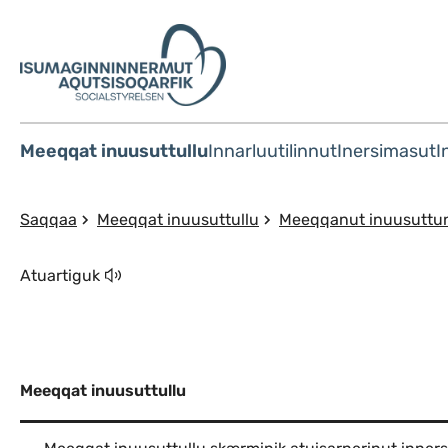
Meeqqat inuusuttullu
Innarluutilinnut
Inersimasut
I
Saqqaa
Meeqqat inuusuttullu
Meeqqanut inuusuttunu
Atuartiguk
Meeqqat inuusuttullu