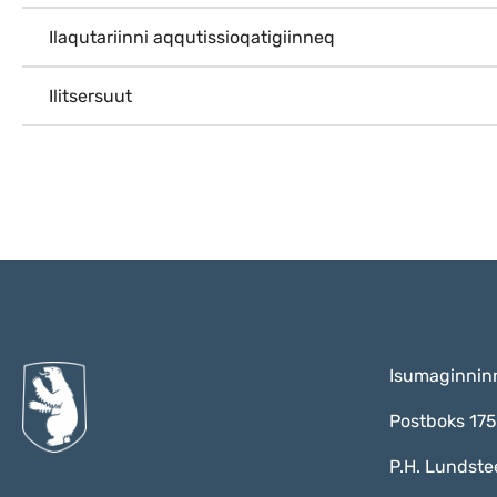
Ilaqutariinni aqqutissioqatigiinneq
Ilitsersuut
Isumaginnin
Postboks 17
P.H. Lundste