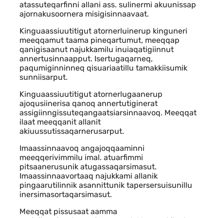
atassuteqarfinni allani ass. sulinermi akuunissap
ajornakusoornera misigisinnaavaat.
Kinguaassiuutitigut atornerluinerup kinguneri
meeqqamut taama pineqartumut, meeqqap
qanigisaanut najukkamilu inuiaqatigiinnut
annertusinnaapput. Isertugaqarneq,
paqumiginninneq qisuariaatillu tamakkiisumik
sunniisarput.
Kinguaassiuutitigut atornerlugaanerup
ajoqusiinerisa qanoq annertutiginerat
assigiinngissuteqangaatsiarsinnaavoq. Meeqqat
ilaat meeqqanit allanit
akiuussutissaqarnerusarput.
Imaassinnaavoq angajoqqaaminni
meeqqerivimmilu imal. atuarfimmi
pitsaanerusunik atugassaqarsimasut.
Imaassinnaavortaaq najukkami allanik
pingaarutilinnik asannittunik tapersersuisunillu
inersimasortaqarsimasut.
Meeqqat pissusaat aamma