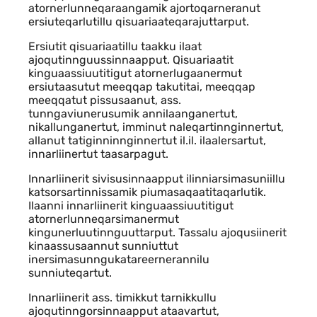
atornerlunneqaraangamik ajortoqarneranut
ersiuteqarlutillu qisuariaateqarajuttarput.
Ersiutit qisuariaatillu taakku ilaat
ajoqutinnguussinnaapput. Qisuariaatit
kinguaassiuutitigut atornerlugaanermut
ersiutaasutut meeqqap takutitai, meeqqap
meeqqatut pissusaanut, ass.
tunngaviunerusumik annilaanganertut,
nikallunganertut, imminut naleqartinnginnertut,
allanut tatiginninnginnertut il.il. ilaalersartut,
innarliinertut taasarpagut.
Innarliinerit sivisusinnaapput ilinniarsimasuniillu
katsorsartinnissamik piumasaqaatitaqarlutik.
Ilaanni innarliinerit kinguaassiuutitigut
atornerlunneqarsimanermut
kingunerluutinnguuttarput. Tassalu ajoqusiinerit
kinaassusaannut sunniuttut
inersimasunngukatareernerannilu
sunniuteqartut.
Innarliinerit ass. timikkut tarnikkullu
ajoqutinngorsinnaapput ataavartut,