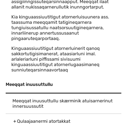
assigiinngissuteqarsinnaapput. Meeqqat ilaat
allanit nukissaqarnerullutik inunngortarput.
Kia kinguaassiuutitigut atornerluisuunera ass.
taassuma meeqqamit tatigineqarnera
tungiuisussatullu naatsorsuutigineqarnera,
innarliinerup annertussusaanut
pingaaruteqarportaaq.
Kinguaassiuutitigut atornerluinerit qanoq
sakkortutigisimanerat, ataasiarluni imal.
arlaleriarluni piffissami sivisuumi
kinguaassiuutitigut atornerlugaasimaneq
sunniuteqarsinnaavortaaq
Meeqqat inuusuttullu
Meeqqat inuusuttullu skærminik atuisarnerinut
innersuussutit
Qulaajaanermi atortakkat