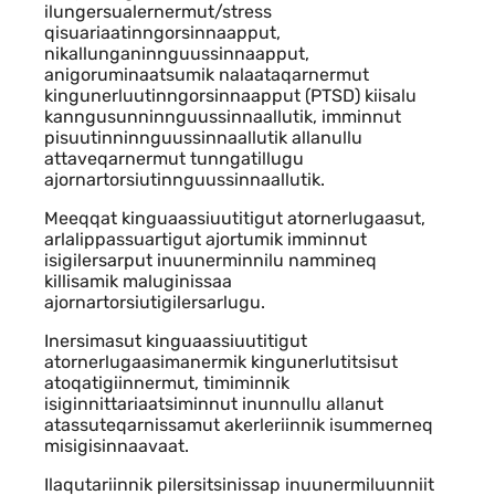
ilungersualernermut/stress
qisuariaatinngorsinnaapput,
nikallunganinnguussinnaapput,
anigoruminaatsumik nalaataqarnermut
kingunerluutinngorsinnaapput (PTSD) kiisalu
kanngusunninnguussinnaallutik, imminnut
pisuutinninnguussinnaallutik allanullu
attaveqarnermut tunngatillugu
ajornartorsiutinnguussinnaallutik.
Meeqqat kinguaassiuutitigut atornerlugaasut,
arlalippassuartigut ajortumik imminnut
isigilersarput inuunerminnilu nammineq
killisamik maluginissaa
ajornartorsiutigilersarlugu.
Inersimasut kinguaassiuutitigut
atornerlugaasimanermik kingunerlutitsisut
atoqatigiinnermut, timiminnik
isiginnittariaatsiminnut inunnullu allanut
atassuteqarnissamut akerleriinnik isummerneq
misigisinnaavaat.
Ilaqutariinnik pilersitsinissap inuunermiluunniit