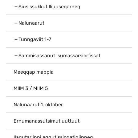
Siusissukkut Iliuuseqarneq
Nalunaarut
Tunngaviit 1-7
Sammisassanut isumassarsiorfissat
Meeqqap mappia
MIIM 3 / MIIM 5
Nalunaarut 1. oktober
Ernumanassutsimut uuttuut
Ilaqutariinni aqqutissioqatigiinneq