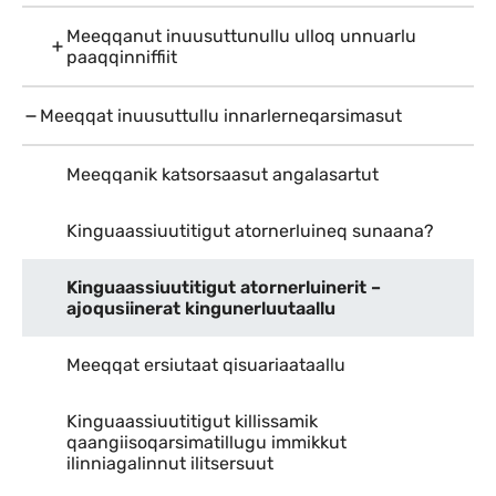
Meeqqanut inuusuttunullu ulloq unnuarlu
paaqqinniffiit
Meeqqat inuusuttullu innarlerneqarsimasut
Meeqqanik katsorsaasut angalasartut
Kinguaassiuutitigut atornerluineq sunaana?
Kinguaassiuutitigut atornerluinerit –
ajoqusiinerat kingunerluutaallu
Meeqqat ersiutaat qisuariaataallu
Kinguaassiuutitigut killissamik
qaangiisoqarsimatillugu immikkut
ilinniagalinnut ilitsersuut