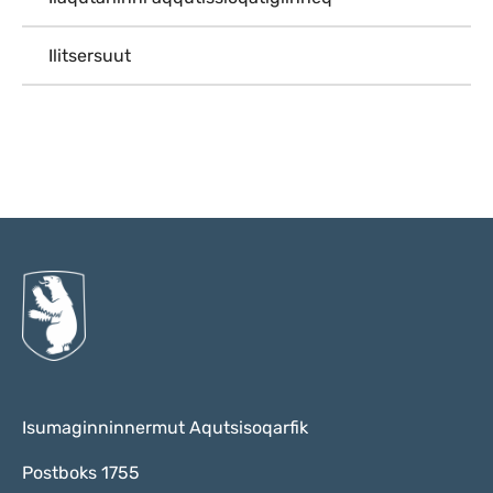
Ilitsersuut
Qulaanu
Isumaginninnermut Aqutsisoqarfik
Postboks 1755