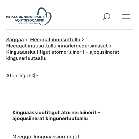
Imarisaanut ingerlaqqigit
Saqqaa
Meeqqat inuusuttullu
Meeqqat inuusuttullu innarlerneqarsimasut
Kinguaassiuutitigut atornerluinerit – ajoqusiinerat
kingunerluutaallu
Atuartiguk
Kinguaassiuutitigut atornerluinerit –
ajoqusiinerat kingunerluutaallu
Indhold
Meeqqat kinguaassiuutitigut