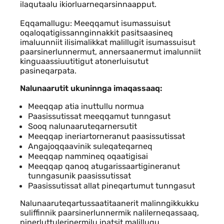
ilaqutaalu ikiorluarneqarsinnaapput.
Eqqamallugu: Meeqqamut isumassuisut
oqaloqatigissannginnakkit pasitsaasineq
imaluunniit ilisimalikkat malillugit isumassuisut
paarsinerlunnermut, annersaanermut imalunniit
kinguaassiuutitigut atonerluisutut
pasineqarpata.
Nalunaarutit ukuninnga imaqassaaq:
Meeqqap atia inuttullu normua
Paasissutissat meeqqamut tunngasut
Sooq nalunaaruteqarnersutit
Meeqqap ineriartorneranut paasissutissat
Angajoqqaavinik suleqateqarneq
Meeqqap nammineq oqaatigisai
Meeqqap qanoq atugarissaartigineranut
tunngasunik paasissutissat
Paasissutissat allat pineqartumut tunngasut
Nalunaaruteqartussaatitaanerit malinngikkukku
suliffinnik paarsinerlunnermik nalilerneqassaaq,
pinerluttulerinermilu inatsit malillugu