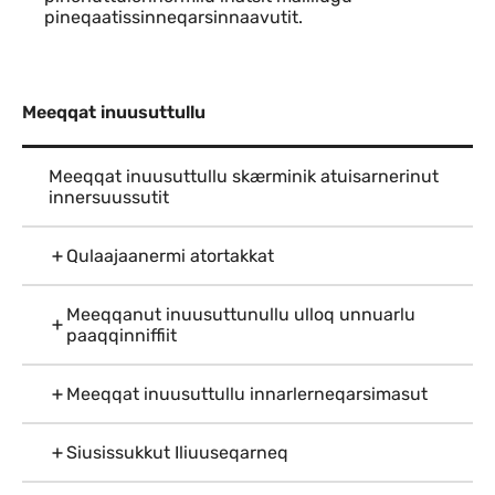
pineqaatissinneqarsinnaavutit.
Meeqqat inuusuttullu
Meeqqat inuusuttullu skærminik atuisarnerinut
innersuussutit
Qulaajaanermi atortakkat
Meeqqanut inuusuttunullu ulloq unnuarlu
paaqqinniffiit
Meeqqat inuusuttullu innarlerneqarsimasut
Siusissukkut Iliuuseqarneq