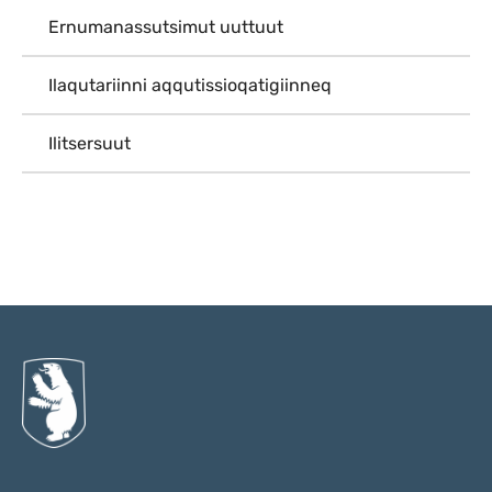
Ernumanassutsimut uuttuut
Ilaqutariinni aqqutissioqatigiinneq
Ilitsersuut
Qulaanu