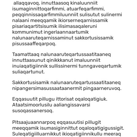
allaqqavoq, innuttaasoq kinaluunniit
isumaginnittoqarfimmi, atuarfeqarfimmi,
peqqinnissaqarfimmiluunniit sulisutut sulinermi
nalaani meeqqamik ikiorserneqarnissamik
pisariaqartitsisumik ilisimasaqaleruni
kommunimut ingerlaannaartumik
nalunaaruteqarnissaminut sakkortusissamik
pisussaaffeqarpoq.
Taamattaaq nalunaaruteqartussaatitaaneq
innuttaasunut qinikkkanut imaluunniit
inuiaqatigiinnik sullissinermi tunngaveqartumik
suliaqartunut.
Sakkortusisamik nalunaaruteqartussaatitaaneq
nipangersimasussaataanermit pingaarneruvoq.
Eqqasuutit pillugu ittorisat oqaloqatigiuk.
Ataatsimoorlusilu aaliangissavarsi
susoqassanersoq.
Pitsaajuaannarpoq eqqasuutisi pillugit
meeqqamik isumasiginnittut oqaloqatigigussigit.
Suleqatigiilluarnikkut ikioqatigiinnikullu meeraq