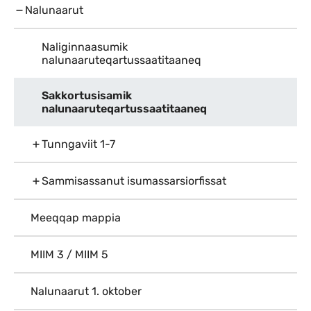
Nalunaarut
Naliginnaasumik
nalunaaruteqartussaatitaaneq
Sakkortusisamik
nalunaaruteqartussaatitaaneq
Tunngaviit 1-7
Sammisassanut isumassarsiorfissat
Meeqqap mappia
MIIM 3 / MIIM 5
Nalunaarut 1. oktober