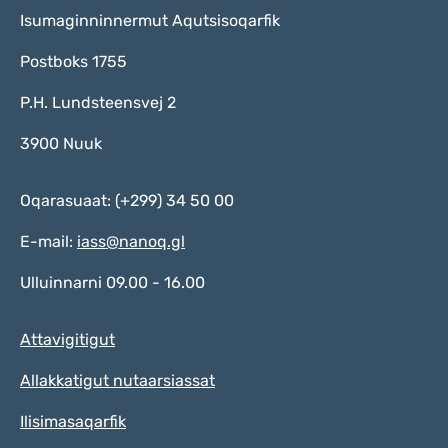
Isumaginninnermut Aqutsisoqarfik
Postboks 1755
P.H. Lundsteensvej 2
3900 Nuuk
Oqarasuaat: (+299) 34 50 00
E-mail:
iass@nanoq.gl
Ulluinnarni 09.00 - 16.00
Attavigitigut
Allakkatigut nutaarsiassat
Ilisimasaqarfik