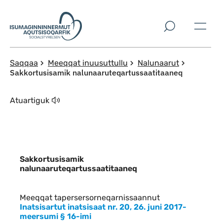
Imarisaanut ingerlaqqigit
Saqqaa
Meeqqat inuusuttullu
Nalunaarut
Sakkortusisamik nalunaaruteqartussaatitaaneq
Atuartiguk
Sakkortusisamik
nalunaaruteqartussaatitaaneq
Indhold
Meeqqat tapersersorneqarnissaannut
Inatsisartut inatsisaat nr. 20, 26. juni 2017-
meersumi § 16-imi