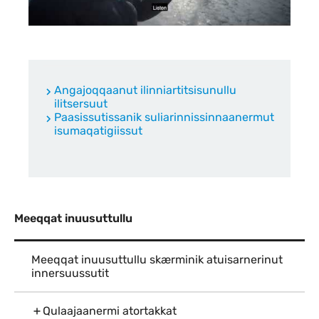
Indhold
Angajoqqaanut ilinniartitsisunullu
ilitsersuut
Paasissutissanik suliarinnissinnaanermut
isumaqatigiissut
Meeqqat inuusuttullu
Meeqqat inuusuttullu skærminik atuisarnerinut
innersuussutit
Qulaajaanermi atortakkat