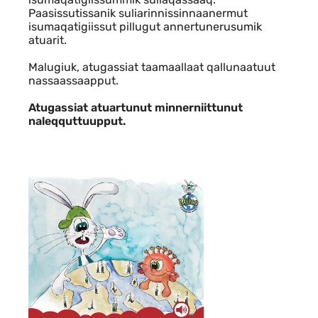
Paasissutissanik suliarinnissinnaanermut
isumaqatigiissut pillugut annertunerusumik
atuarit.
Malugiuk, atugassiat taamaallaat qallunaatuut
nassaassaapput.
Atugassiat atuartunut minnerniittunut
naleqquttuupput.