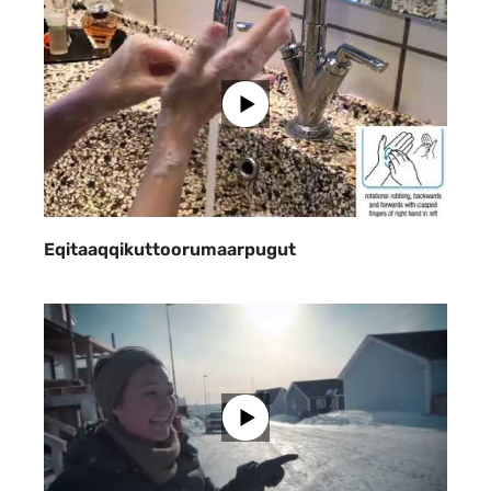
Eqitaaqqikuttoorumaarpugut