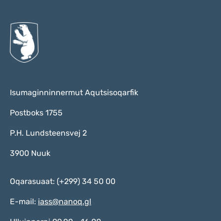
Isumaginninnermut Aqutsisoqarfik
Postboks 1755
P.H. Lundsteensvej 2
3900 Nuuk
Oqarasuaat: (+299) 34 50 00
E-mail:
iass@nanoq.gl