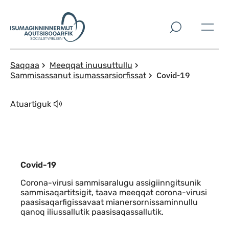
Imarisaanut ingerlaqqigit
Saqqaa
Meeqqat inuusuttullu
Covid-19
Sammisassanut isumassarsiorfissat
Atuartiguk
Covid-19
Corona-virusi sammisaralugu assigiinngitsunik
sammisaqartitsigit, taava meeqqat corona-virusi
paasisaqarfigissavaat mianersornissaminnullu
qanoq iliussallutik paasisaqassallutik.