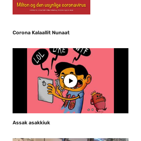
videoer corona
Corona Kalaallit Nunaat
Assak asakkiuk