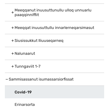
Meeqqanut inuusuttunullu ulloq unnuarlu
paaqqinniffiit
Meeqqat inuusuttullu innarlerneqarsimasut
Siusissukkut Iliuuseqarneq
Nalunaarut
Tunngaviit 1-7
Sammisassanut isumassarsiorfissat
Covid-19
Erinarsorta