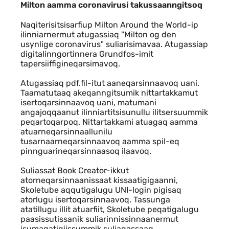
Milton aamma coronavirusi takussaa
Milton aamma coronavirusi takussaanngitsoq
Naqiterisitsisarfiup Milton Around the World-ip
ilinniarnermut atugassiaq "Milton og den
usynlige coronavirus" suliarisimavaa. Atugassiap
digitalinngortinnera Grundfos-imit
tapersiiffigineqarsimavoq.
Atugassiaq pdf.fil-itut aaneqarsinnaavoq uani.
Taamatutaaq akeqanngitsumik nittartakkamut
isertoqarsinnaavoq uani, matumani
angajoqqaanut ilinniartitsisunullu ilitsersuummik
peqartoqarpoq. Nittartakkami atuagaq aamma
atuarneqarsinnaallunilu
tusarnaarneqarsinnaavoq aamma spil-eq
pinnguarineqarsinnaasoq ilaavoq.
Suliassat Book Creator-ikkut
atorneqarsinnaanissaat kissaatigigaanni,
Skoletube aqqutigalugu UNI-login pigisaq
atorlugu isertoqarsinnaavoq. Tassunga
atatillugu illit atuarfiit, Skoletube peqatigalugu
paasissutissanik suliarinnissinnaanermut
isumaqatigiissummik suliaqassaaq.