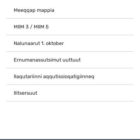
Meeqqap mappia
MIIM 3 / MIIM 5
Nalunaarut 1. oktober
Ernumanassutsimut uuttuut
Ilaqutariinni aqqutissioqatigiinneq
Ilitsersuut
Qulaanu