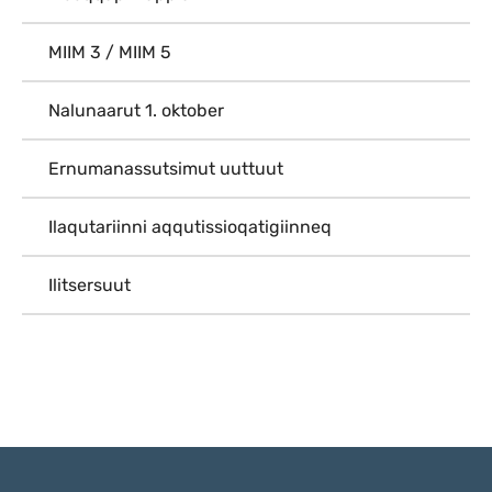
MIIM 3 / MIIM 5
Nalunaarut 1. oktober
Ernumanassutsimut uuttuut
Ilaqutariinni aqqutissioqatigiinneq
Ilitsersuut
Qulaanu