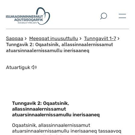
Imarisaanut ingerlaqqigit
Saqqaa
Meeqqat inuusuttullu
Tunngaviit 1-7
Tunngavik 2: Oqaatsinik, allassinnaalernissamut
atuarsinnaalernissamullu inerisaaneq
Atuartiguk
Tunngavik 2: Oqaatsinik,
allassinnaalernissamut
atuarsinnaalernissamullu inerisaaneq
Oqaatsinik, allassinnaalernissamut
atuarsinnaalernissamullu inerisaaneq tassaavoq