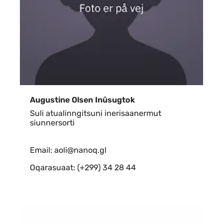
Augustine Olsen Inûsugtok
Suli atualinngitsuni inerisaanermut
siunnersorti
Email: aoli@nanoq.gl
Oqarasuaat: (+299) 34 28 44