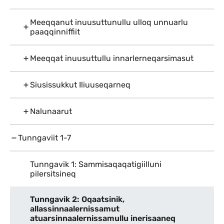
Meeqqanut inuusuttunullu ulloq unnuarlu
paaqqinniffiit
Meeqqat inuusuttullu innarlerneqarsimasut
Siusissukkut Iliuuseqarneq
Nalunaarut
Tunngaviit 1-7
Tunngavik 1: Sammisaqaqatigiilluni
pilersitsineq
Tunngavik 2: Oqaatsinik,
allassinnaalernissamut
atuarsinnaalernissamullu inerisaaneq