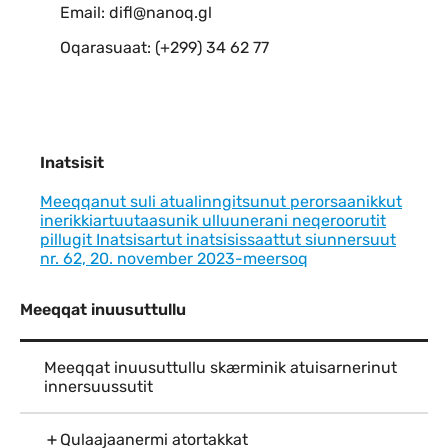
Email: difl@nanoq.gl
Oqarasuaat: (+299) 34 62 77
Inatsisit
Meeqqanut suli atualinngitsunut perorsaanikkut
inerikkiartuutaasunik ulluunerani neqeroorutit
pillugit Inatsisartut inatsisissaattut siunnersuut
nr. 62, 20. november 2023-meersoq
Meeqqat inuusuttullu
Meeqqat inuusuttullu skærminik atuisarnerinut
innersuussutit
Qulaajaanermi atortakkat