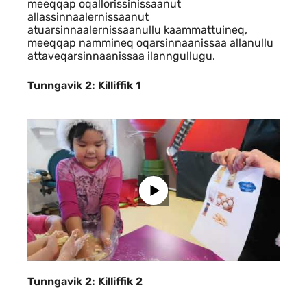
meeqqap oqallorissinissaanut
allassinnaalernissaanut
atuarsinnaalernissaanullu kaammattuineq,
meeqqap nammineq oqarsinnaanissaa allanullu
attaveqarsinnaanissaa ilanngullugu.
Tunngavik 2 Videoer
Tunngavik 2: Killiffik 1
Tunngavik 2: Killiffik 2