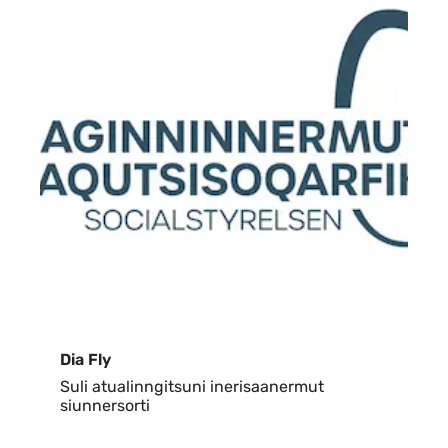
Dia Fly
Suli atualinngitsuni inerisaanermut
siunnersorti