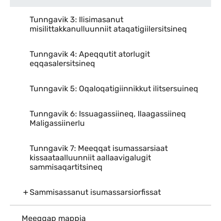
Tunngavik 3: Ilisimasanut
misilittakkanulluunniit ataqatigiilersitsineq
Tunngavik 4: Apeqqutit atorlugit
eqqasalersitsineq
Tunngavik 5: Oqaloqatigiinnikkut ilitsersuineq
Tunngavik 6: Issuagassiineq, Ilaagassiineq
Maligassiinerlu
Tunngavik 7: Meeqqat isumassarsiaat
kissaataalluunniit aallaavigalugit
sammisaqartitsineq
Sammisassanut isumassarsiorfissat
Meeqqap mappia