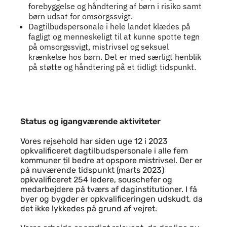
forebyggelse og håndtering af børn i risiko samt
børn udsat for omsorgssvigt.
Dagtilbudspersonale i hele landet klædes på
fagligt og menneskeligt til at kunne spotte tegn
på omsorgssvigt, mistrivsel og seksuel
krænkelse hos børn. Det er med særligt henblik
på støtte og håndtering på et tidligt tidspunkt.
Status og igangværende aktiviteter
Status og igangværende aktiviteter
Vores rejsehold har siden uge 12 i 2023
opkvalificeret dagtilbudspersonale i alle fem
kommuner til bedre at opspore mistrivsel. Der er
på nuværende tidspunkt (marts 2023)
opkvalificeret 254 ledere, souschefer og
medarbejdere på tværs af daginstitutioner. I få
byer og bygder er opkvalificeringen udskudt, da
det ikke lykkedes på grund af vejret.