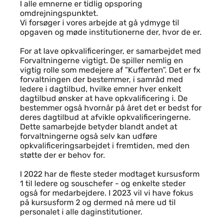
I alle emnerne er tidlig opsporing
omdrejningspunktet.
Vi forsøger i vores arbejde at gå ydmyge til
opgaven og møde institutionerne der, hvor de er.
For at lave opkvalificeringer, er samarbejdet med
Forvaltningerne vigtigt. De spiller nemlig en
vigtig rolle som medejere af ”Kufferten”. Det er fx
forvaltningen der bestemmer, i samråd med
ledere i dagtilbud, hvilke emner hver enkelt
dagtilbud ønsker at have opkvalificering i. De
bestemmer også hvornår på året det er bedst for
deres dagtilbud at afvikle opkvalificeringerne.
Dette samarbejde betyder blandt andet at
forvaltningerne også selv kan udføre
opkvalificeringsarbejdet i fremtiden, med den
støtte der er behov for.
I 2022 har de fleste steder modtaget kursusform
1 til ledere og souschefer - og enkelte steder
også for medarbejdere. I 2023 vil vi have fokus
på kursusform 2 og dermed nå mere ud til
personalet i alle daginstitutioner.