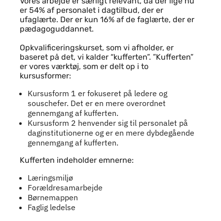
Vores arbejde er særligt relevant, da der lige nu
er 54% af personalet i dagtilbud, der er
ufaglærte. Der er kun 16% af de faglærte, der er
pædagoguddannet.
Opkvalificeringskurset, som vi afholder, er
baseret på det, vi kalder “kufferten”. ”Kufferten”
er vores værktøj, som er delt op i to
kursusformer:
Kursusform 1 er fokuseret på ledere og
souschefer. Det er en mere overordnet
gennemgang af kufferten.
Kursusform 2 henvender sig til personalet på
daginstitutionerne og er en mere dybdegående
gennemgang af kufferten.
Kufferten indeholder emnerne:
Læringsmiljø
Forældresamarbejde
Børnemappen
Faglig ledelse