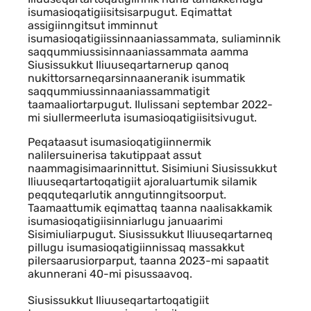
isumasioqatigiisitsisarpugut. Eqimattat
assigiinngitsut imminnut
isumasioqatigiissinnaaniassammata, suliaminnik
saqqummiussisinnaaniassammata aamma
Siusissukkut Iliuuseqartarnerup qanoq
nukittorsarneqarsinnaaneranik isummatik
saqqummiussinnaaniassammatigit
taamaaliortarpugut. Ilulissani septembar 2022-
mi siullermeerluta isumasioqatigiisitsivugut.
Peqataasut isumasioqatigiinnermik
nalilersuinerisa takutippaat assut
naammagisimaarinnittut. Sisimiuni Siusissukkut
Iliuuseqartartoqatigiit ajoraluartumik silamik
peqquteqarlutik anngutinngitsoorput.
Taamaattumik eqimattaq taanna naalisakkamik
isumasioqatigiisinniarlugu januaarimi
Sisimiuliarpugut. Siusissukkut Iliuuseqartarneq
pillugu isumasioqatigiinnissaq massakkut
pilersaarusiorparput, taanna 2023-mi sapaatit
akunnerani 40-mi pisussaavoq.
Siusissukkut Iliuuseqartartoqatigiit