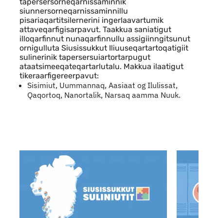
tapersersorneqarnissaminnik
siunnersorneqarnissaminnillu
pisariaqartitsilernerini ingerlaavartumik
attaveqarfigisarpavut. Taakkua saniatigut
illoqarfinnut nunaqarfinnullu assigiinngitsunut
ornigulluta Siusissukkut Iliuuseqartartoqatigiit
sulinerinik tapersersuiartortarpugut
ataatsimeeqateqartarlutalu. Makkua ilaatigut
tikeraarfigereerpavut:
Sisimiut, Uummannaq, Aasiaat og Ilulissat,
Qaqortoq, Nanortalik, Narsaq aamma Nuuk.
Angusat