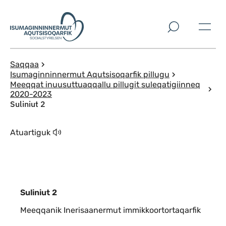
Imarisaanut ingerlaqqigit
Saqqaa
Isumaginninnermut Aqutsisoqarfik pillugu
Meeqqat inuusuttuaqqallu pillugit suleqatigiinneq
2020-2023
Suliniut 2
Atuartiguk
Suliniut 2
Meeqqanik Inerisaanermut immikkoortortaqarfik