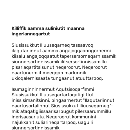
Killiffik aamma suliniutit maanna ing
Killiffik aamma suliniutit maanna
ingerlanneqartut
Siusissukkut Iliuuseqarneq tassaavoq
ilaqutariinnut aamma angajoqqaanngornermi
kiisalu angajoqqaatut tapersersorneqarnissamik,
siunnersortinnissamik ilitsersortinnissamillu
pisariaqartitsisunut neqeroorut. Neqeroorut
naartunermiit meeqqap marlunnik
ukioqalernissaata tungaanut atuuttarpoq.
Isumaginninnermut Aqutsisoqarfimmi
Siusissukkut Iliuuseqartartoqatigiittut
inissisimanitsinni, pingaarnertut "Ilaqutariinnut
naartusortalinnut Siusissukkut Iliuuseqarneq"-
mik ataqatigiissaarisarpugut pilersaarummillu
inerisaasarluta. Neqeroorut kommunini
najukkanit suliarineqartarpoq, uagulli
siunnersortinnissamik