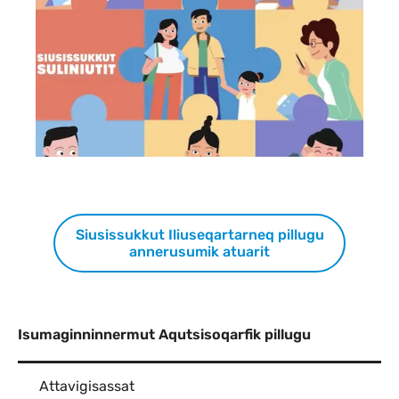
Siusissukkut Iliuseqartarneq pillugu
annerusumik atuarit
Isumaginninnermut Aqutsisoqarfik pillugu
Attavigisassat