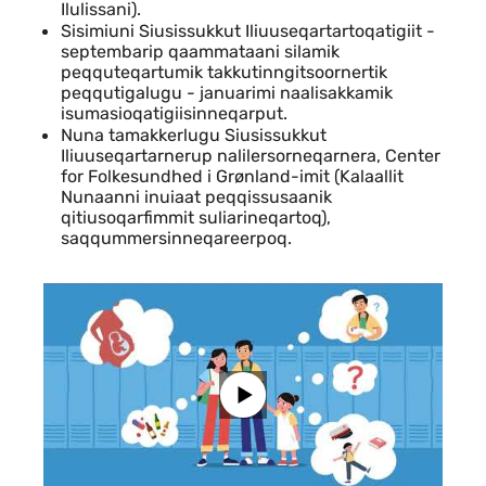
Ilulissani).
Sisimiuni Siusissukkut Iliuuseqartartoqatigiit -
septembarip qaammataani silamik
peqquteqartumik takkutinngitsoornertik
peqqutigalugu - januarimi naalisakkamik
isumasioqatigiisinneqarput.
Nuna tamakkerlugu Siusissukkut
Iliuuseqartarnerup nalilersorneqarnera, Center
for Folkesundhed i Grønland-imit (Kalaallit
Nunaanni inuiaat peqqissusaanik
qitiusoqarfimmit suliarineqartoq),
saqqummersinneqareerpoq.