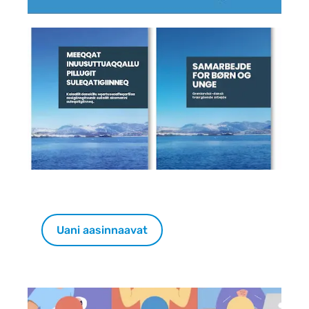
Indhold
Uani aasinnaavat