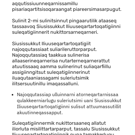
aqqutissiuunneqarnissamillu
pisariaqartitsisoqaraangat piareersimasarpugut.
Sulinit 2-mi sulinitsinnut pingaarutilik ataaseq
tassaavoq Siusissukkut Iliuuseqartartoqatigiinni
suleqatigiinnerit nukittorsarneqarneri.
Siusissukkut Iliuuseqartartoqatigiit
najoqqutassiaat suliarileruttorparput.
Najoqqutassiaq taakkua sulinerisa
allaaserineqarnerisa nutarterneqarnerattut
atuutissaaq aamma sulinerinut suliaqarfiillu
assigiinngitsut suleqatigiinnerinut
iluaqutaaniassagami suleriutsimik
ilitsersuutinillu imaqassalluni.
Najoqqutassiap ulluinnarni atorneqartarnissaa
qulakkeerniarlugu suleriutsimi uani Siusissukkut
Iliuuseqartartoqatigiinni sulisut attuumassutillit
akuutinneqassapput.
Suleqatigiinnermik nukittorsaaneq allatut
iliorluta misilittartarparput, tassalu Siusissukkut
Iliuuseqartartoqatigiinnik nuna tamakkerlugu