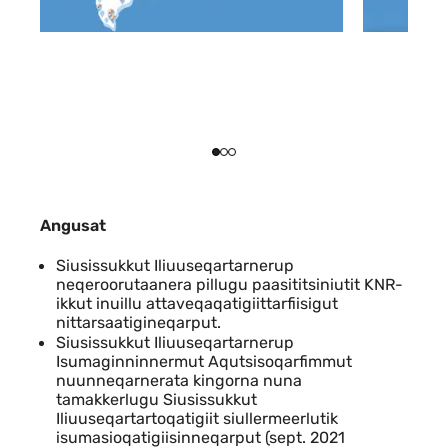
Angusat
Siusissukkut Iliuuseqartarnerup
neqeroorutaanera pillugu paasititsiniutit KNR-
ikkut inuillu attaveqaqatigiittarfiisigut
nittarsaatigineqarput.
Siusissukkut Iliuuseqartarnerup
Isumaginninnermut Aqutsisoqarfimmut
nuunneqarnerata kingorna nuna
tamakkerlugu Siusissukkut
Iliuuseqartartoqatigiit siullermeerlutik
isumasioqatigiisinneqarput (sept. 2021