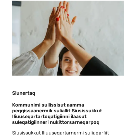
Siunertaq
Siunertaq
Kommunimi sullissisut aamma
peqqissaanermik suliallit Siusissukkut
Iliuuseqartartoqatigiinni ilaasut
suleqatigiinneri nukittorsarneqarpoq
Siusissukkut Iliuuseqartarnermi suliaqarfiit