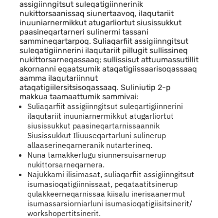
assigiinngitsut suleqatigiinnerinik
nukittorsaanissaq siunertaavoq, ilaqutariit
inuuniarnermikkut atugarliortut siusissukkut
paasineqartarneri sulinermi tassani
sammineqartarpoq. Suliaqarfiit assigiinngitsut
suleqatigiinnerini ilaqutariit pillugit sullissineq
nukittorsarneqassaaq; sullissisut attuumassutillit
akornanni eqaatsumik ataqatigiissaarisoqassaaq
aamma ilaqutariinnut
ataqatigiilersitsisoqassaaq. Suliniutip 2-p
makkua taamaattumik sammivai:
Suliaqarfiit assigiinngitsut suleqartigiinnerini
ilaqutariit inuuniarnermikkut atugarliortut
siusissukkut paasineqartarnissaannik
Siusissukkut Iliuuseqartarluni sulinerup
allaaserineqarneranik nutarterineq.
Nuna tamakkerlugu siunnersuisarnerup
nukittorsarneqarnera.
Najukkami ilisimasat, suliaqarfiit assigiinngitsut
isumasioqatigiinnissaat, peqataatitsinerup
qulakkeerneqarnissaa kiisalu inerisaanermut
isumassarsiorniarluni isumasioqatigiisitsinerit/
workshopertitsinerit.