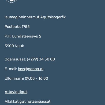
Isumaginninnermut Aqutsisoqarfik
Postboks 1755
P.H. Lundsteensvej 2
3900 Nuuk
Oqarasuaat: (+299) 34 50 00
E-mail:
iass@nanoq.gl
Ulluinnarni 09.00 - 16.00
Attavigitigut
Allakkatigut nutaarsiassat