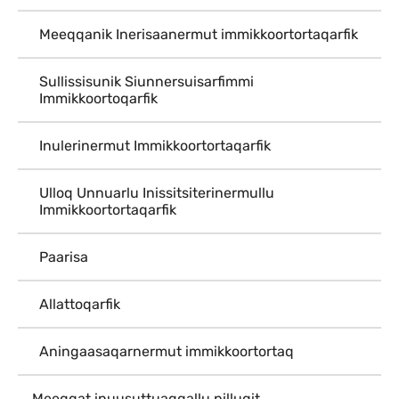
Meeqqanik Inerisaanermut immikkoortortaqarfik
Sullissisunik Siunnersuisarfimmi
Immikkoortoqarfik
Inulerinermut Immikkoortortaqarfik
Ulloq Unnuarlu Inissitsiterinermullu
Immikkoortortaqarfik
Paarisa
Allattoqarfik
Aningaasaqarnermut immikkoortortaq
Meeqqat inuusuttuaqqallu pillugit