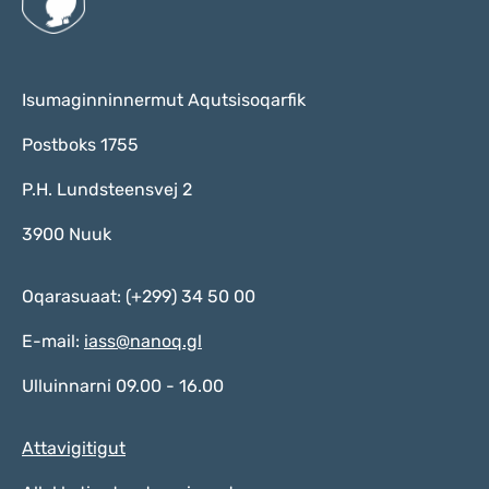
Isumaginninnermut Aqutsisoqarfik
Postboks 1755
P.H. Lundsteensvej 2
3900 Nuuk
Oqarasuaat: (+299) 34 50 00
E-mail:
iass@nanoq.gl
Ulluinnarni 09.00 - 16.00
Attavigitigut