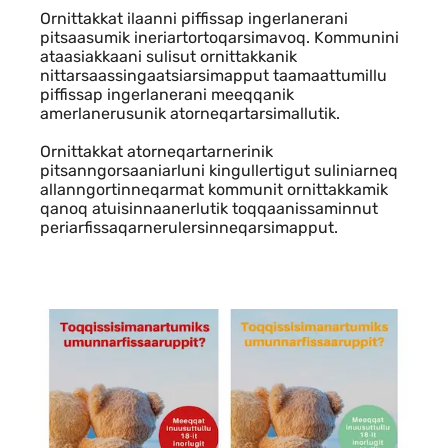
Ornittakkat ilaanni piffissap ingerlanerani
pitsaasumik ineriartortoqarsimavoq. Kommunini
ataasiakkaani sulisut ornittakkanik
nittarsaassingaatsiarsimapput taamaattumillu
piffissap ingerlanerani meeqqanik
amerlanerusunik atorneqartarsimallutik.
Ornittakkat atorneqartarnerinik
pitsanngorsaaniarluni kingullertigut suliniarneq
allanngortinneqarmat kommunit ornittakkamik
qanoq atuisinnaanerlutik toqqaanissaminnut
periarfissaqarnerulersinneqarsimapput.