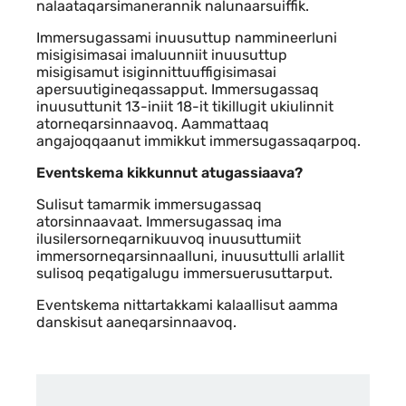
nalaataqarsimanerannik nalunaarsuiffik.
Immersugassami inuusuttup nammineerluni
misigisimasai imaluunniit inuusuttup
misigisamut isiginnittuuffigisimasai
apersuutigineqassapput. Immersugassaq
inuusuttunit 13-iniit 18-it tikillugit ukiulinnit
atorneqarsinnaavoq. Aammattaaq
angajoqqaanut immikkut immersugassaqarpoq.
Eventskema kikkunnut atugassiaava?
Sulisut tamarmik immersugassaq
atorsinnaavaat. Immersugassaq ima
ilusilersorneqarnikuuvoq inuusuttumiit
immersorneqarsinnaalluni, inuusuttulli arlallit
sulisoq peqatigalugu immersuerusuttarput.
Eventskema nittartakkami kalaallisut aamma
danskisut aaneqarsinnaavoq.