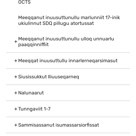
OCTS
Meeqqanut inuusuttunullu marlunniit 17-inik
ukiulinnut SDQ pillugu atortussat
Meeqqanut inuusuttunullu ulloq unnuarlu
paaqqinniffiit
Meeqqat inuusuttullu innarlerneqarsimasut
Siusissukkut Iliuuseqarneq
Nalunaarut
Tunngaviit 1-7
Sammisassanut isumassarsiorfissat