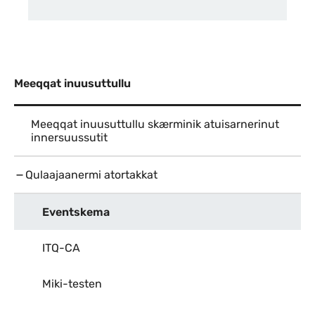
Meeqqat inuusuttullu
Meeqqat inuusuttullu skærminik atuisarnerinut
innersuussutit
Qulaajaanermi atortakkat
Eventskema
ITQ-CA
Miki-testen