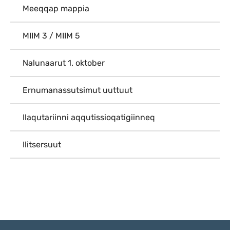
Meeqqap mappia
MIIM 3 / MIIM 5
Nalunaarut 1. oktober
Ernumanassutsimut uuttuut
Ilaqutariinni aqqutissioqatigiinneq
Ilitsersuut
Qulaanu