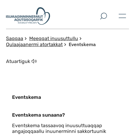
Imarisaanut ingerlaqqigit
Saqqaa
Meeqqat inuusuttullu
Eventskema
Qulaajaanermi atortakkat
Atuartiguk
Eventskema
Indhold
Eventskema sunaana?
Eventskema tassaavoq inuusuttuaqqap
angajoqqaallu inuunerminni sakkortuunik