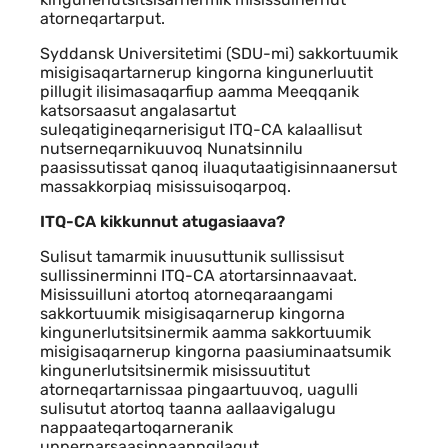
atorneqartarput.
Syddansk Universitetimi (SDU-mi) sakkortuumik
misigisaqartarnerup kingorna kingunerluutit
pillugit ilisimasaqarfiup aamma Meeqqanik
katsorsaasut angalasartut
suleqatigineqarnerisigut ITQ-CA kalaallisut
nutserneqarnikuuvoq Nunatsinnilu
paasissutissat qanoq iluaqutaatigisinnaanersut
massakkorpiaq misissuisoqarpoq.
ITQ-CA kikkunnut atugasiaava?
Sulisut tamarmik inuusuttunik sullissisut
sullissinerminni ITQ-CA atortarsinnaavaat.
Misissuilluni atortoq atorneqaraangami
sakkortuumik misigisaqarnerup kingorna
kingunerlutsitsinermik aamma sakkortuumik
misigisaqarnerup kingorna paasiuminaatsumik
kingunerlutsitsinermik misissuutitut
atorneqartarnissaa pingaartuuvoq, uagulli
sulisutut atortoq taanna aallaavigalugu
nappaateqartoqarneranik
uppernarsaasinnaanngilagut.