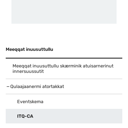
Meeqqat inuusuttullu
Meeqqat inuusuttullu skærminik atuisarnerinut
innersuussutit
Qulaajaanermi atortakkat
Eventskema
ITQ-CA