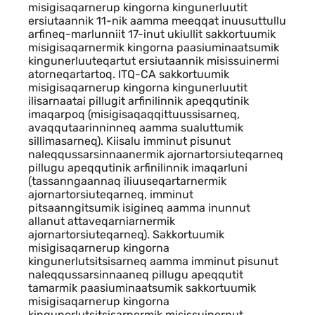
misigisaqarnerup kingorna kingunerluutit
ersiutaannik 11-nik aamma meeqqat inuusuttullu
arfineq-marlunniit 17-inut ukiullit sakkortuumik
misigisaqarnermik kingorna paasiuminaatsumik
kingunerluuteqartut ersiutaannik misissuinermi
atorneqartartoq. ITQ-CA sakkortuumik
misigisaqarnerup kingorna kingunerluutit
ilisarnaatai pillugit arfinilinnik apeqqutinik
imaqarpoq (misigisaqaqqittuussisarneq,
avaqqutaarinninneq aamma sualuttumik
sillimasarneq). Kiisalu imminut pisunut
naleqqussarsinnaanermik ajornartorsiuteqarneq
pillugu apeqqutinik arfinilinnik imaqarluni
(tassanngaannaq iliuuseqartarnermik
ajornartorsiuteqarneq, imminut
pitsaanngitsumik isigineq aamma inunnut
allanut attaveqarniarnermik
ajornartorsiuteqarneq). Sakkortuumik
misigisaqarnerup kingorna
kingunerlutsitsisarneq aamma imminut pisunut
naleqqussarsinnaaneq pillugu apeqqutit
tamarmik paasiuminaatsumik sakkortuumik
misigisaqarnerup kingorna
kingunerlutsitsisarnermik misissuinernut