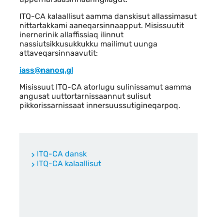
ITQ-CA kalaallisut aamma danskisut allassimasut
nittartakkami aaneqarsinnaapput. Misissuutit
inernerinik allaffissiaq ilinnut
nassiutsikkusukkukku mailimut uunga
attaveqarsinnaavutit:
iass@nanoq.gl
Misissuut ITQ-CA atorlugu sulinissamut aamma
angusat uuttortarnissaannut sulisut
pikkorissarnissaat innersuussutigineqarpoq.
Links
ITQ-CA dansk
ITQ-CA kalaallisut