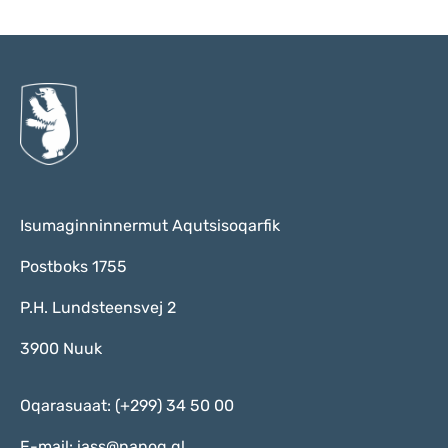
Isumaginninnermut Aqutsisoqarfik
Postboks 1755
P.H. Lundsteensvej 2
3900 Nuuk
Oqarasuaat: (+299) 34 50 00
E-mail:
iass@nanoq.gl