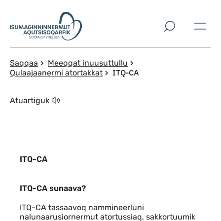
Imarisaanut ingerlaqqigit
Saqqaa
Meeqqat inuusuttullu
ITQ-CA
Qulaajaanermi atortakkat
Atuartiguk
ITQ-CA
Indhold
ITQ-CA sunaava?
ITQ-CA tassaavoq nammineerluni
nalunaarusiornermut atortussiaq, sakkortuumik