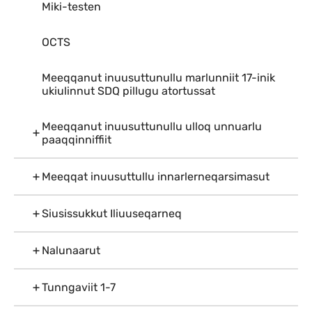
Miki-testen
OCTS
Meeqqanut inuusuttunullu marlunniit 17-inik
ukiulinnut SDQ pillugu atortussat
Meeqqanut inuusuttunullu ulloq unnuarlu
paaqqinniffiit
Meeqqat inuusuttullu innarlerneqarsimasut
Siusissukkut Iliuuseqarneq
Nalunaarut
Tunngaviit 1-7