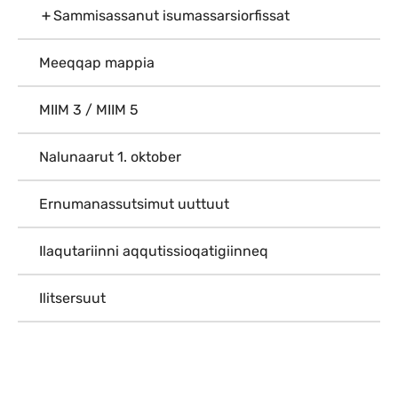
Sammisassanut isumassarsiorfissat
Meeqqap mappia
MIIM 3 / MIIM 5
Nalunaarut 1. oktober
Ernumanassutsimut uuttuut
Ilaqutariinni aqqutissioqatigiinneq
Ilitsersuut
Qulaanu