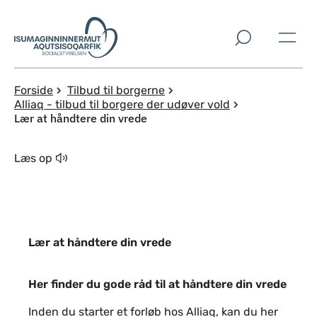
Spring til indholdssektion
Forside
Tilbud til borgerne
Alliaq - tilbud til borgere der udøver vold
Lær at håndtere din vrede
Læs op
Lær at håndtere din vrede
Her finder du gode råd til at håndtere
Her finder du gode råd til at håndtere din vrede
Inden du starter et forløb hos Alliaq, kan du her